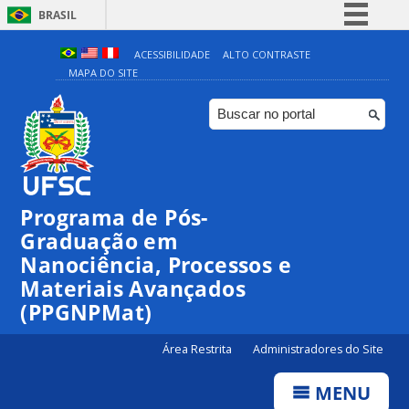
BRASIL
Simplifique!
ACESSIBILIDADE
ALTO CONTRASTE
MAPA DO SITE
Comunica BR
Participe
Acesso à informação
Legislação
Canais
Programa de Pós-
Graduação em
Nanociência, Processos e
Materiais Avançados
(PPGNPMat)
Área Restrita
Administradores do Site
MENU