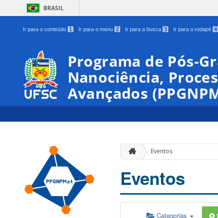
BRASIL
Ir para o conteúdo
1
Ir para o menu
2
Ir para a busca
3
Ir para o rodapé
4
Programa de Pós-G
Nanociência, Proces
Avançados (PPGNPM
Eventos
Eventos
Categorias