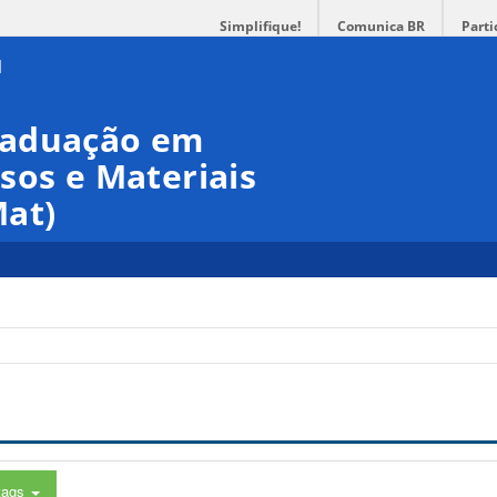
Simplifique!
Comunica BR
Parti
raduação em
sos e Materiais
at)
tags