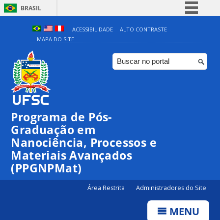
BRASIL
Simplifique!
ACESSIBILIDADE
ALTO CONTRASTE
MAPA DO SITE
Comunica BR
Participe
Acesso à informação
Legislação
Canais
Programa de Pós-
Graduação em
Nanociência, Processos e
Materiais Avançados
(PPGNPMat)
Área Restrita
Administradores do Site
MENU