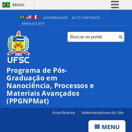
BRASIL
Simplifique!
ACESSIBILIDADE
ALTO CONTRASTE
MAPA DO SITE
Comunica BR
Participe
Acesso à informação
Legislação
Canais
Programa de Pós-
Graduação em
Nanociência, Processos e
Materiais Avançados
(PPGNPMat)
Área Restrita
Administradores do Site
MENU