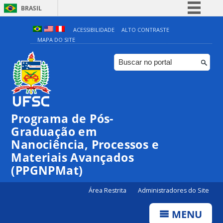
BRASIL
Simplifique!
ACESSIBILIDADE
ALTO CONTRASTE
MAPA DO SITE
Comunica BR
Participe
Acesso à informação
Legislação
Canais
Programa de Pós-
Graduação em
Nanociência, Processos e
Materiais Avançados
(PPGNPMat)
Área Restrita
Administradores do Site
MENU