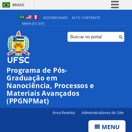
BRASIL
Simplifique!
ACESSIBILIDADE
ALTO CONTRASTE
MAPA DO SITE
Comunica BR
Participe
Acesso à informação
Legislação
Canais
Programa de Pós-
Graduação em
Nanociência, Processos e
Materiais Avançados
(PPGNPMat)
Área Restrita
Administradores do Site
MENU