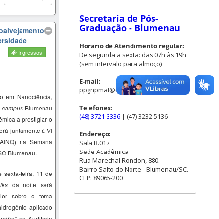
Secretaria de Pós-
Graduação - Blumenau
ioalvejamento
ersidade
Horário de Atendimento regular:
Ingressos
De segunda a sexta: das 07h às 19h
(sem intervalo para almoço)
E-mail:
ppgnpmat@contato.ufsc.br
o em Nanociência,
Telefones:
–
campus
Blumenau
(48) 3721-3336
| (47) 3232-5136
mica a prestigiar o
erá juntamente à VI
Endereço:
SAINQ) na Semana
Sala B.017
Sede Acadêmica
FSC Blumenau.
Rua Marechal Rondon, 880.
Bairro Salto do Norte - Blumenau/SC.
 sexta-feira, 11 de
CEP: 89065-200
lks
da noite será
ller sobre o tema
idrogênio aplicado
godão
” no Auditório