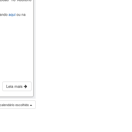
cando
aqui
ou na
Leia mais
calendário escolhido