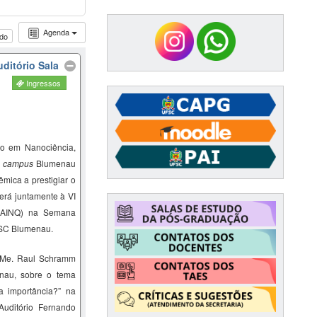
Agenda
udo
ditório Sala
Ingressos
o em Nanociência,
–
campus
Blumenau
mica a prestigiar o
erá juntamente à VI
SAINQ) na Semana
FSC Blumenau.
 Me.
Raul Schramm
nau,
sobre o tema
a
importância?
” na
Auditório Fernando