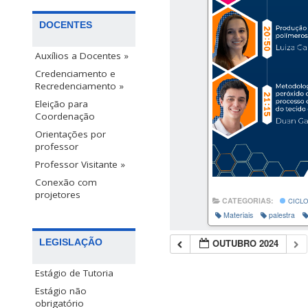
DOCENTES
Auxílios a Docentes »
Credenciamento e
Recredenciamento »
Eleição para
Coordenação
Orientações por
professor
Professor Visitante »
Conexão com
projetores
CATEGORIAS:
CICLO
Materiais
palestra
OUTUBRO 2024
LEGISLAÇÃO
Estágio de Tutoria
Estágio não
obrigatório