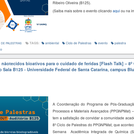
Ribeiro Oliveira (B125).
(Saiba mais sobre o evento clicando
aqui
ou na i
TAGS:
ambiental
Ciclo de Palestras
evento
palestra
 DE PALESTRAS
to
nãotecidos bioativos para o cuidado de feridas [Flash Talk] – 8º 
o Sala B125 - Universidade Federal de Santa Catarina, campus B
A Coordenação do Programa de Pós-Graduaçã
Processos e Materiais Avançados (PPGNPMat) 
tem a satisfação de convidar a comunidade acadê
8º Ciclo de Palestras do PPGNPMat, que acontec
Semana Acadêmica Integrada de Química (