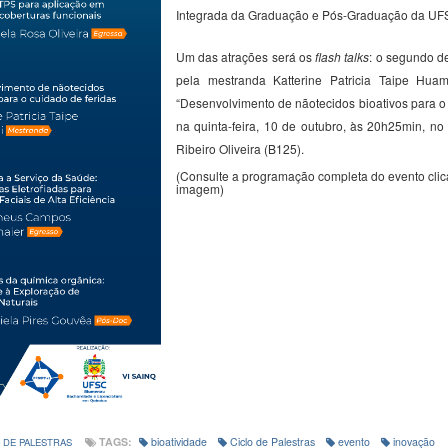
Integrada da Graduação e Pós-Graduação da U
Um das atrações será os
flash talks
: o segundo de
pela mestranda
Katterine
Patricia
Taipe
Huam
“
Desenvolvimento de
nãotecidos
bioativos para o
na quinta-feira, 10 de outubro, às 20h25min, no
Ribeiro Oliveira (B125).
(Consulte a programação completa do evento cli
imagem)
TAGS:
bioatividade
Ciclo de Palestras
evento
inovação
 DE PALESTRAS