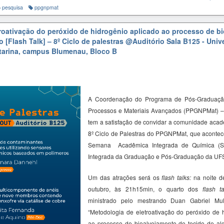
pesquisa
ppgnpmat
roativação do peróxido de hidrogênio aplicado ao processo de b
 [Flash Talk] – 8º Ciclo de palestras
@Auditório Sala B125 - Univ
tarina, campus Blumenau, Bloco B
A Coordenação do Programa de Pós-Graduaçã
Processos e Materiais Avançados (PPGNPMat) 
tem a satisfação de convidar a comunidade acadê
8º Ciclo de Palestras do PPGNPMat, que acontec
Semana Acadêmica Integrada de Química (
Integrada da Graduação e Pós-Graduação da U
Um das atrações será os
flash talks:
na noite de
outubro, às 21h15min, o quarto dos
flash ta
ministrado pelo mestrando Duan Gabriel Mu
“
Metodologia de
eletroativação
do peróxido de h
ao processo de
bioalvejamento
do tecido de al