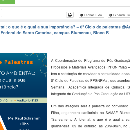
Fechar Tudo
Expandir T
l: o que é e qual a sua importância? – 8º Ciclo de palestras
@Au
 Federal de Santa Catarina, campus Blumenau, Bloco B
A Coordenação do Programa de Pós-Graduaçã
Processos e Materiais Avançados (PPGNPMat) 
tem a satisfação de convidar a comunidade acadê
8º Ciclo de Palestras do PPGNPMat, que acontec
Semana Acadêmica Integrada de Química (
Integrada da Graduação e Pós-Graduação da U
Um das atrações será a palestra do convidado
Filho, engenheiro sanitarista no SAMAE Blume
“
Saneamento Ambiental: o que é e qual a
s
u
quarta-feira, 09 de outubro, às 20h40min, no 