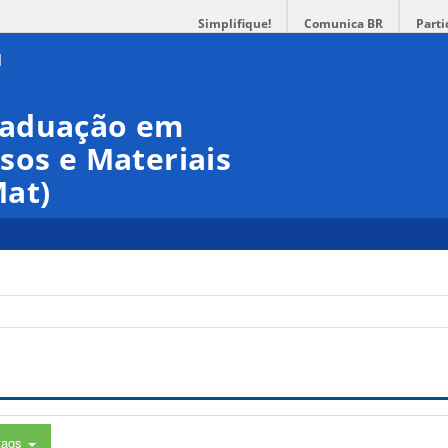
Simplifique!
Comunica BR
Parti
raduação em
sos e Materiais
at)
tags