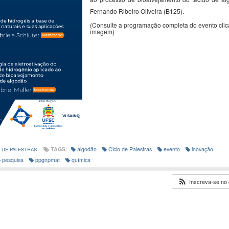
Fernando Ribeiro Oliveira (B125).
(Consulte a programação completa do evento cli
imagem)
TAGS:
algodão
Ciclo de Palestras
evento
inovação
 DE PALESTRAS
pesquisa
ppgnpmat
química
Inscreva-se no 