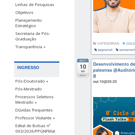
Linhas de Pesquisas
Objetivos
Planejamento
Estratégico
Secretaria de Pós-
Graduação
CATEGORIAS:
CICLO
Transparência »
ppgnpmat
saneamen
OUT
Desenvolvimento de 
10
INGRESSO
palestras
@Auditóri
qui
B
2024
Pós-Doutorado »
out 10@20:25
Pós-Mestrado
Processos Seletivos
Mestrado »
Dúvidas frequentes
Professor Visitante »
Edital de Bolsas nº
003/2026/PPGNPMat