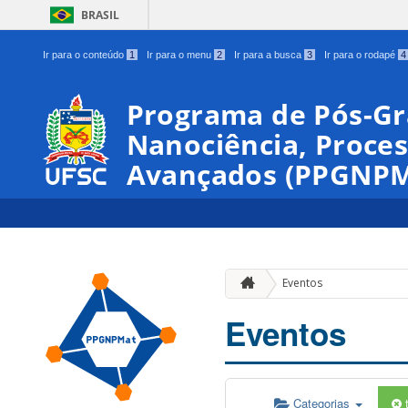
BRASIL
Ir para o conteúdo
1
Ir para o menu
2
Ir para a busca
3
Ir para o rodapé
4
Programa de Pós-G
Nanociência, Proces
Avançados (PPGNPM
Eventos
Eventos
Categorias