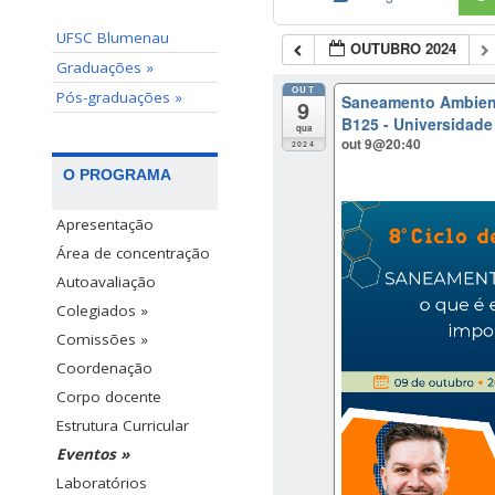
UFSC Blumenau
OUTUBRO 2024
Graduações »
OUT
Pós-graduações »
Saneamento Ambienta
9
B125 - Universidade
qua
out 9@20:40
2024
O PROGRAMA
Apresentação
Área de concentração
Autoavaliação
Colegiados »
Comissões »
Coordenação
Corpo docente
Estrutura Curricular
Eventos »
Laboratórios