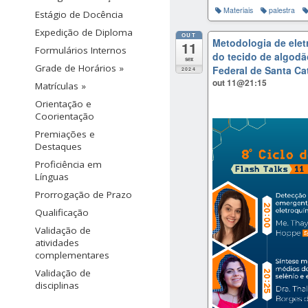
Materiais
palestra
Estágio de Docência
Expedição de Diploma
OUT
Metodologia de elet
11
Formulários Internos
do tecido de algodão
sex
Grade de Horários »
Federal de Santa Ca
2024
out 11@21:15
Matrículas »
Orientação e
Coorientação
Premiações e
Destaques
Proficiência em
Línguas
Prorrogação de Prazo
Qualificação
Validação de
atividades
complementares
Validação de
disciplinas