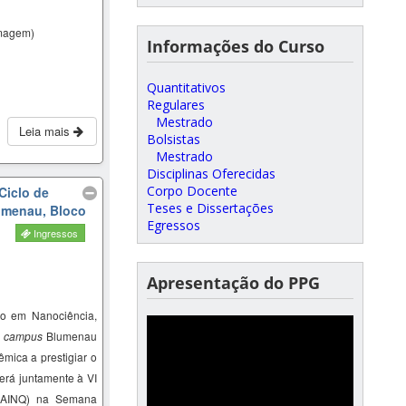
magem)
Informações do Curso
Quantitativos
Regulares
Mestrado
Leia mais
Bolsistas
Mestrado
Disciplinas Oferecidas
Corpo Docente
Ciclo de
Teses e Dissertações
lumenau, Bloco
Egressos
Ingressos
Apresentação do PPG
o em Nanociência,
–
campus
Blumenau
mica a prestigiar o
erá juntamente à VI
SAINQ) na Semana