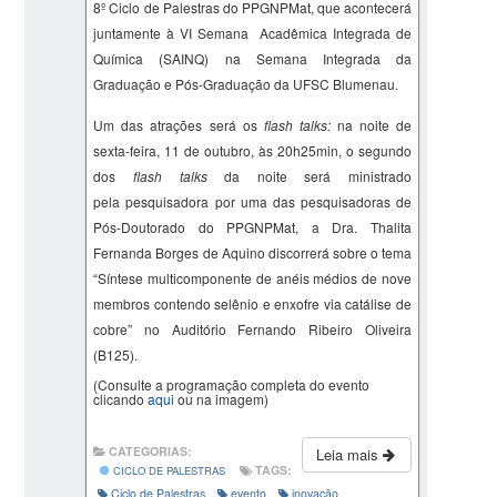
8º Ciclo de Palestras do PPGNPMat, que acontecerá
juntamente à VI Semana Acadêmica Integrada de
Química (SAINQ) na Semana Integrada da
Graduação e Pós-Graduação da UFSC Blumenau.
Um das atrações será os
flash talks:
na noite de
sexta-feira, 11 de outubro, às 20h25min, o segundo
dos
flash talks
da noite será ministrado
pela pesquisadora por uma das pesquisadoras de
Pós-Doutorado do PPGNPMat, a Dra.
Thalita
Fernanda Borges de Aquino discorrerá
sobre o tema
“
Síntese multicomponente de anéis médios de nove
membros contendo selênio e enxofre via catálise de
cobre
” no Auditório Fernando Ribeiro Oliveira
(B125).
(Consulte a programação completa do evento
clicando
aqui
ou na imagem)
CATEGORIAS:
Leia mais
TAGS:
CICLO DE PALESTRAS
Ciclo de Palestras
evento
inovação