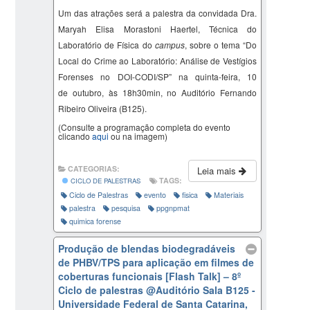
Um das atrações será a palestra da convidada Dra.
Maryah
Elisa
Morastoni
Haertel
,
Técnica do
Laboratório de Física do
campus
, sobre o tema “
Do
Local do Crime ao Laboratório: Análise de Vestígios
Forenses no DOI-CODI/SP
” na quinta-feira, 10
de outubro, às 18h30min, no Auditório Fernando
Ribeiro Oliveira (B125).
(Consulte a programação completa do evento
clicando
aqui
ou na imagem)
CATEGORIAS:
Leia mais
TAGS:
CICLO DE PALESTRAS
Ciclo de Palestras
evento
fisica
Materiais
palestra
pesquisa
ppgnpmat
quimica forense
Produção de blendas biodegradáveis
de PHBV/TPS para aplicação em filmes de
coberturas funcionais [Flash Talk] – 8º
Ciclo de palestras
@Auditório Sala B125 -
Universidade Federal de Santa Catarina,