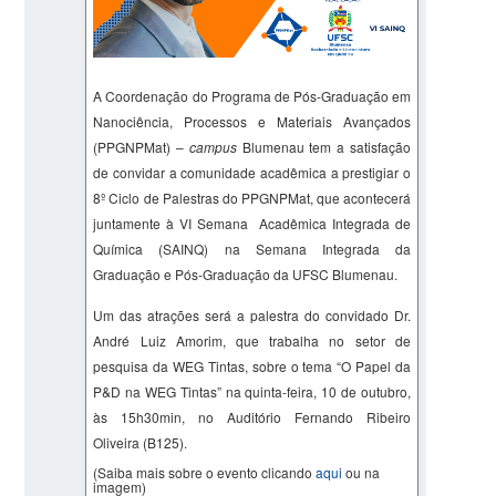
A Coordenação do Programa de Pós-Graduação em
Nanociência, Processos e Materiais Avançados
(PPGNPMat) –
campus
Blumenau tem a satisfação
de convidar a comunidade acadêmica a prestigiar o
8º Ciclo de Palestras do PPGNPMat, que acontecerá
juntamente à VI Semana Acadêmica Integrada de
Química (SAINQ) na Semana Integrada da
Graduação e Pós-Graduação da UFSC Blumenau.
Um das atrações será a palestra do convidado Dr.
André Luiz Amorim
, que trabalha no setor de
pesquisa da WEG Tintas,
sobre o tema “
O Papel da
P&D
na
WEG
Tintas
” na quinta-feira, 10 de outubro,
às 15h30min, no Auditório Fernando Ribeiro
Oliveira (B125).
(Saiba mais sobre o evento clicando
aqui
ou na
imagem)