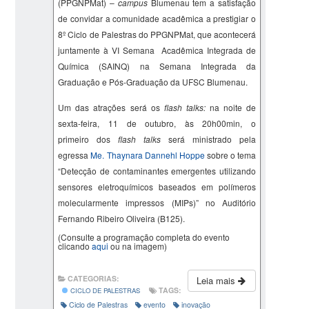
(PPGNPMat) –
campus
Blumenau tem a satisfação
de convidar a comunidade acadêmica a prestigiar o
8º Ciclo de Palestras do PPGNPMat, que acontecerá
juntamente à VI Semana Acadêmica Integrada de
Química (SAINQ) na Semana Integrada da
Graduação e Pós-Graduação da UFSC Blumenau.
Um das atrações será os
flash talks:
na noite de
sexta-feira, 11 de outubro, às 20h00min, o
primeiro dos
flash talks
será ministrado pela
egressa
Me.
Thaynara
Dannehl
Hoppe
sobre o tema
“
Detecção de contaminantes emergentes utilizando
sensores eletroquímicos baseados em polímeros
molecularmente impressos
(
MIPs
)
” no Auditório
Fernando Ribeiro Oliveira (B125).
(Consulte a programação completa do evento
clicando
aqui
ou na imagem)
CATEGORIAS:
Leia mais
TAGS:
CICLO DE PALESTRAS
Ciclo de Palestras
evento
inovação