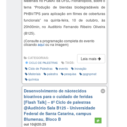
Materiais no PGMAT da UFSC Florianópolis, sobre o
tema “
Produção de blendas biodegradáveis de
PHBV/TPS para aplicação em filmes de coberturas
funcionais
” na quinta-feira, 10 de outubro, às
20h00min, no Auditório Fernando Ribeiro Oliveira
(B125).
(Consulte a programação completa do evento
clicando
aqui
ou na imagem)
CATEGORIAS:
Leia mais
TAGS:
CICLO DE PALESTRAS
Ciclo de Palestras
evento
inovação
Materiais
palestra
pesquisa
ppgnpmat
química
Desenvolvimento de nãotecidos
bioativos para o cuidado de feridas
[Flash Talk] – 8º Ciclo de palestras
@Auditório Sala B125 - Universidade
Federal de Santa Catarina, campus
Blumenau, Bloco B
out 10@20:25