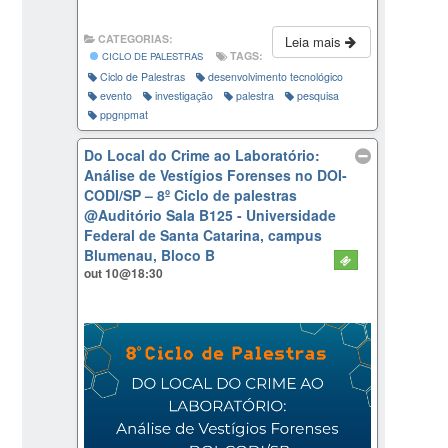
CATEGORIAS:
Leia mais
TAGS:
CICLO DE PALESTRAS
Ciclo de Palestras
desenvolvimento tecnológico
evento
investigação
palestra
pesquisa
ppgnpmat
Do Local do Crime ao Laboratório:
Análise de Vestígios Forenses no DOI-
CODI/SP – 8º Ciclo de palestras
@Auditório Sala B125 - Universidade
Federal de Santa Catarina, campus
Blumenau, Bloco B
out 10@18:30