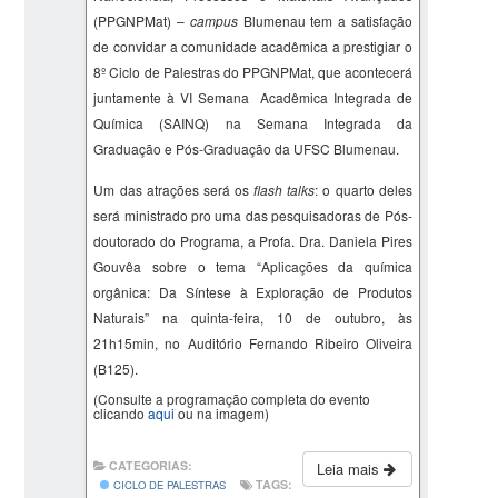
(PPGNPMat) –
campus
Blumenau tem a satisfação
de convidar a comunidade acadêmica a prestigiar o
8º Ciclo de Palestras do PPGNPMat, que acontecerá
juntamente à VI Semana Acadêmica Integrada de
Química (SAINQ) na Semana Integrada da
Graduação e Pós-Graduação da UFSC Blumenau.
Um das atrações será os
flash talks
: o quarto deles
será ministrado pro uma das pesquisadoras de Pós-
doutorado do Programa, a Profa. Dra.
Daniela Pires
Gouvêa
sobre o tema “
Aplicações da química
orgânica: Da Síntese à Exploração de Produtos
Naturais
” na quinta-feira, 10 de outubro, às
21h15min, no Auditório Fernando Ribeiro Oliveira
(B125).
(Consulte a programação completa do evento
clicando
aqui
ou na imagem)
CATEGORIAS:
Leia mais
TAGS:
CICLO DE PALESTRAS