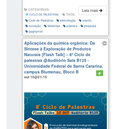
CATEGORIAS:
Leia mais
TAGS:
CICLO DE PALESTRAS
Ciclo de Palestras
eletrofiação
evento
inovação
Materiais
palestra
pesquisa
ppgnpmat
Aplicações da química orgânica: Da
Síntese à Exploração de Produtos
Naturais [Flash Talk] – 8º Ciclo de
palestras
@Auditório Sala B125 -
Universidade Federal de Santa Catarina,
campus Blumenau, Bloco B
out 10@21:15