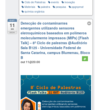
Ciclo de Palestras
evento
inovação
Materiais
palestra
pesquisa
ppgnpmat
química orgânica
OUT
Detecção de contaminantes
11
emergentes utilizando sensores
sex
eletroquímicos baseados em polímeros
2024
molecularmente impressos (MIPs) [Flash
Talk] – 8º Ciclo de palestras
@Auditório
Sala B125 - Universidade Federal de
Santa Catarina, campus Blumenau, Bloco
B
out 11@20:00