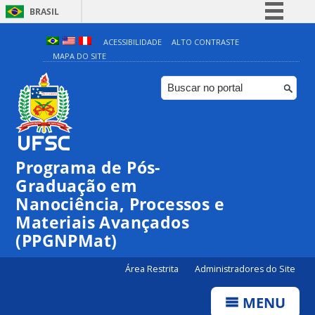
BRASIL
Simplifique!
ACESSIBILIDADE
ALTO CONTRASTE
MAPA DO SITE
Comunica BR
Participe
Acesso à informação
Legislação
Canais
Programa de Pós-
Graduação em
Nanociência, Processos e
Materiais Avançados
(PPGNPMat)
Área Restrita
Administradores do Site
MENU