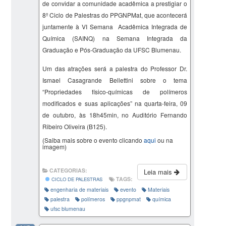
de convidar a comunidade acadêmica a prestigiar o
8º Ciclo de Palestras do PPGNPMat, que acontecerá
juntamente à VI Semana Acadêmica Integrada de
Química (SAINQ) na Semana Integrada da
Graduação e Pós-Graduação da UFSC Blumenau.
Um das atrações será a palestra do Professor Dr.
Ismael Casagrande
Bellettini
sobre o tema
“Propriedades físico-químicas de polímeros
modificados e suas aplicações” na quarta-feira, 09
de outubro, às 18h45min, no Auditório Fernando
Ribeiro Oliveira (B125).
(Saiba mais sobre o evento clicando
aqui
ou na
imagem)
CATEGORIAS:
Leia mais
TAGS:
CICLO DE PALESTRAS
engenharia de materiais
evento
Materiais
palestra
polímeros
ppgnpmat
química
ufsc blumenau