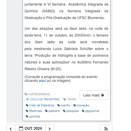
juntamente à VI Semana Acadêmica Integrada de
Química (SAINQ) na Semana Integrada da
Graduação e Pós-Graduação da UFSC Blumenau.
Um das atrações será os
flash talks:
na noite de
sexta-feira, 11 de outubro, às 20h50min, o terceiro
dos
flash talks
da noite será ministrado
pela mestranda Luiza Gabriela Schülter sobre o
tema “
Produção de hidrogéis a base de polímeros
naturais e suas aplicações
” no Auditório Fernando
Ribeiro Oliveira (B125).
(Consulte a programação completa do evento
clicando
aqui
ou na imagem)
CATEGORIAS:
Leia mais
TAGS:
CICLO DE PALESTRAS
Ciclo de Palestras
evento
inovação
Materiais
palestra
pesquisa
ppgnpmat
química
OUT 2024