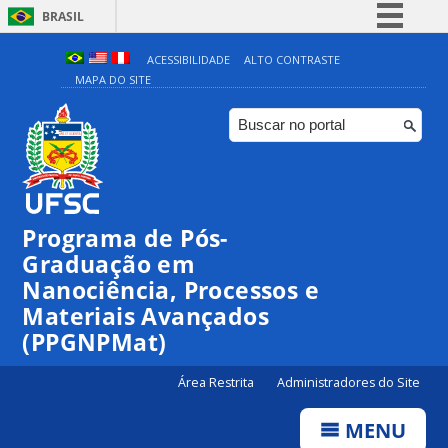
BRASIL
Simplifique!
ACESSIBILIDADE
ALTO CONTRASTE
MAPA DO SITE
Comunica BR
Participe
Acesso à informação
Legislação
Canais
Programa de Pós-
Graduação em
Nanociência, Processos e
Materiais Avançados
(PPGNPMat)
Área Restrita
Administradores do Site
MENU