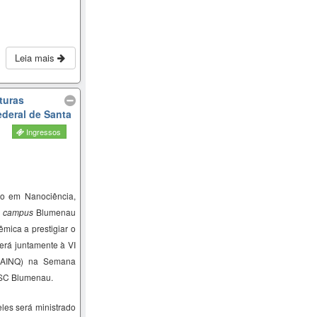
Leia mais
turas
ederal de Santa
Ingressos
o em Nanociência,
–
campus
Blumenau
mica a prestigiar o
erá juntamente à VI
SAINQ) na Semana
FSC Blumenau.
les será ministrado