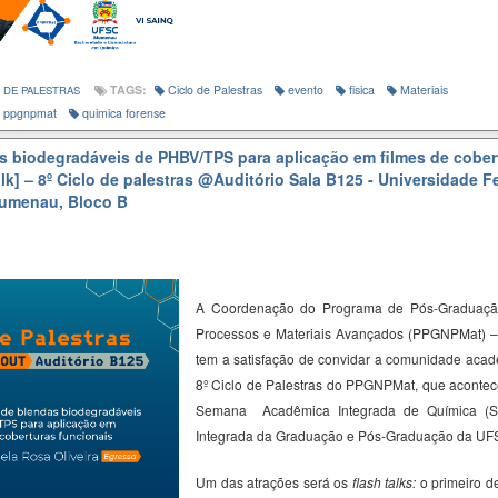
TAGS:
Ciclo de Palestras
evento
fisica
Materiais
 DE PALESTRAS
ppgnpmat
quimica forense
 biodegradáveis de PHBV/TPS para aplicação em filmes de cober
lk] – 8º Ciclo de palestras
@Auditório Sala B125 - Universidade F
lumenau, Bloco B
A Coordenação do Programa de Pós-Graduaçã
Processos e Materiais Avançados (PPGNPMat) 
tem a satisfação de convidar a comunidade acadê
8º Ciclo de Palestras do PPGNPMat, que acontec
Semana Acadêmica Integrada de Química (
Integrada da Graduação e Pós-Graduação da U
Um das atrações será os
flash talks:
o primeiro de