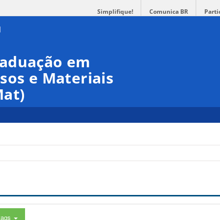
Simplifique!
Comunica BR
Parti
raduação em
sos e Materiais
at)
tags