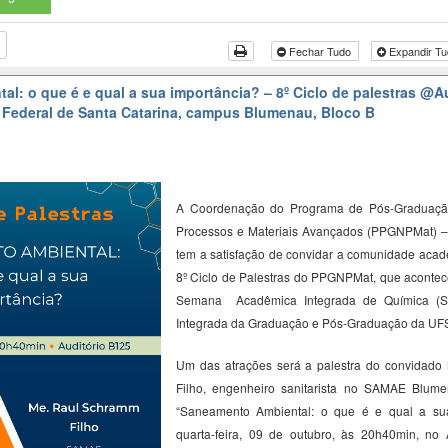
Fechar Tudo
Expandir T
l: o que é e qual a sua importância? – 8º Ciclo de palestras
@Au
 Federal de Santa Catarina, campus Blumenau, Bloco B
A Coordenação do Programa de Pós-Graduaçã
Processos e Materiais Avançados (PPGNPMat) 
tem a satisfação de convidar a comunidade acadê
8º Ciclo de Palestras do PPGNPMat, que acontec
Semana Acadêmica Integrada de Química (
Integrada da Graduação e Pós-Graduação da U
Um das atrações será a palestra do convidado
Filho, engenheiro sanitarista no SAMAE Blume
“
Saneamento Ambiental: o que é e qual a
s
u
quarta-feira, 09 de outubro, às 20h40min, no 