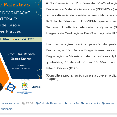
A Coordenação do Programa de Pós-Graduaçã
Processos e Materiais Avançados (PPGNPMat) 
tem a satisfação de convidar a comunidade acadê
8º Ciclo de Palestras do PPGNPMat, que acontec
Semana Acadêmica Integrada de Química (
Integrada da Graduação e Pós-Graduação da U
Um das atrações será a palestra da profes
Programa, a Dra.
Renata Braga Soares,
sobre o
Degradação de Materiais: Estudos de Caso e Apli
quinta-feira, 10 de outubro, às 16h40min, no 
Ribeiro Oliveira (B125).
(Consulte a programação completa do evento cli
imagem)
TAGS:
Ciclo de Palestras
corrosão
degradação
evento
 DE PALESTRAS
ppgnpmat