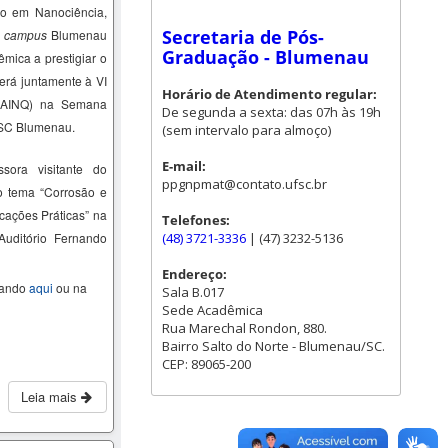
o em Nanociência,
Secretaria de Pós-
–
campus
Blumenau
Graduação - Blumenau
mica a prestigiar o
erá juntamente à VI
Horário de Atendimento regular:
SAINQ) na Semana
De segunda a sexta: das 07h às 19h
FSC Blumenau.
(sem intervalo para almoço)
E-mail:
sora visitante do
ppgnpmat@contato.ufsc.br
 tema “
Corrosão e
cações Práticas
” na
Telefones:
(48) 3721-3336
| (47) 3232-5136
Auditório Fernando
Endereço:
cando
aqui
ou na
Sala B.017
Sede Acadêmica
Rua Marechal Rondon, 880.
Bairro Salto do Norte - Blumenau/SC.
CEP: 89065-200
Leia mais