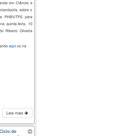
anda em Ciência e
ianópolis, sobre o
de PHBV/TPS para
 na quinta-feira, 10
o Ribeiro Oliveira
cando
aqui
ou na
Leia mais
Ciclo de