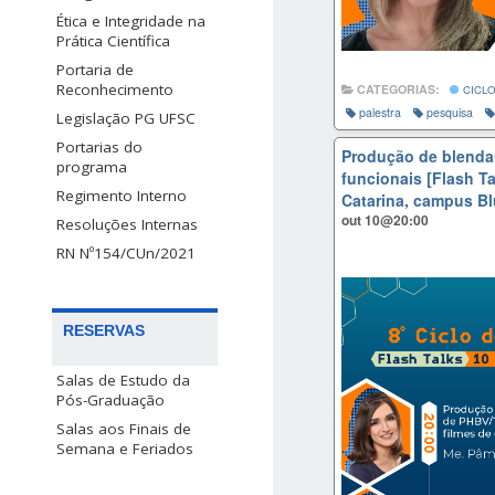
Ética e Integridade na
Prática Científica
Portaria de
Reconhecimento
CATEGORIAS:
CICLO
palestra
pesquisa
Legislação PG UFSC
Portarias do
Produção de blendas
programa
funcionais [Flash Ta
Regimento Interno
Catarina, campus B
out 10@20:00
Resoluções Internas
RN Nº154/CUn/2021
RESERVAS
Salas de Estudo da
Pós-Graduação
Salas aos Finais de
Semana e Feriados