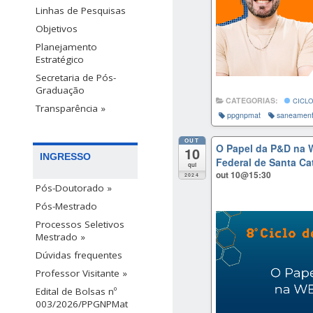
Linhas de Pesquisas
Objetivos
Planejamento
Estratégico
Secretaria de Pós-
Graduação
CATEGORIAS:
CICLO
Transparência »
ppgnpmat
saneamen
OUT
O Papel da P&D na W
10
INGRESSO
Federal de Santa Ca
qui
out 10@15:30
2024
Pós-Doutorado »
Pós-Mestrado
Processos Seletivos
Mestrado »
Dúvidas frequentes
Professor Visitante »
Edital de Bolsas nº
003/2026/PPGNPMat