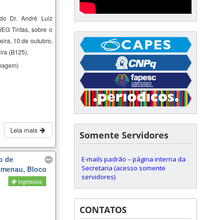
ado Dr.
André Luiz
WEG Tintas,
sobre o
feira, 10 de outubro,
ira (B125).
magem)
Leia mais
o
Somente Servidores
o de
E-mails padrão – página interna da
Secretaria (acesso somente
lumenau, Bloco
servidores)
Ingressos
CONTATOS