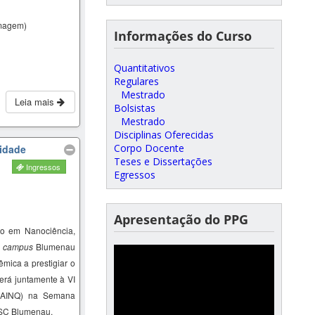
magem)
Informações do Curso
Quantitativos
Regulares
Mestrado
Leia mais
Bolsistas
Mestrado
Disciplinas Oferecidas
Corpo Docente
sidade
Teses e Dissertações
Ingressos
Egressos
Apresentação do PPG
o em Nanociência,
–
campus
Blumenau
mica a prestigiar o
erá juntamente à VI
SAINQ) na Semana
FSC Blumenau.