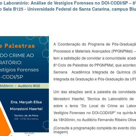
o Laboratório: Análise de Vestígios Forenses no DOI-CODI/SP – 8º
o Sala B125 - Universidade Federal de Santa Catarina, campus B
A Coordenação do Programa de Pós-Graduaçã
Processos e Materiais Avançados (PPGNPMat) 
tem a satisfação de convidar a comunidade acadê
8º Ciclo de Palestras do PPGNPMat, que acontec
Semana Acadêmica Integrada de Química (
Integrada da Graduação e Pós-Graduação da U
Um das atrações será a palestra da convidad
Morastoni
Haertel
,
Técnica do Laboratório de
sobre o tema “
Do Local do Crime ao Labora
Vestígios Forenses no DOI-CODI/SP
” na quinta-f
às 18h30min, no Auditório Fernando Ribeiro Olive
(Consulte a programação completa do evento cli
imagem)