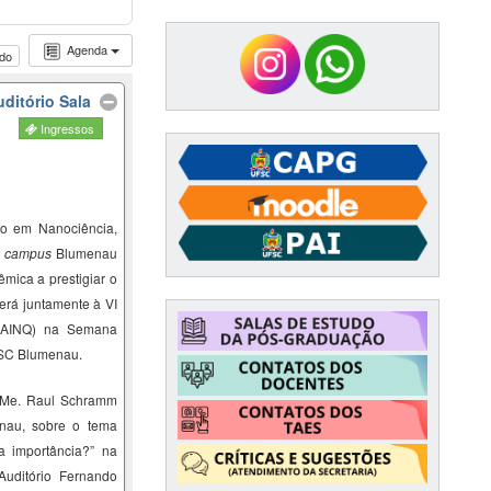
Agenda
udo
ditório Sala
Ingressos
o em Nanociência,
–
campus
Blumenau
mica a prestigiar o
erá juntamente à VI
SAINQ) na Semana
FSC Blumenau.
 Me.
Raul Schramm
nau,
sobre o tema
a
importância?
” na
Auditório Fernando