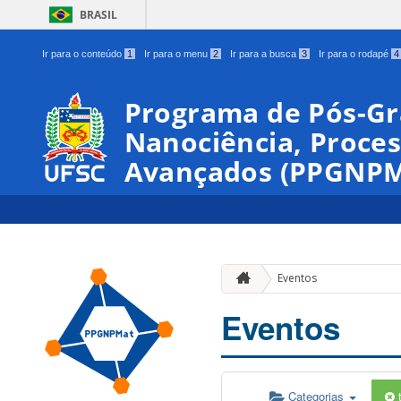
BRASIL
Ir para o conteúdo
1
Ir para o menu
2
Ir para a busca
3
Ir para o rodapé
4
Programa de Pós-G
Nanociência, Proces
Avançados (PPGNPM
Eventos
Eventos
Categorias