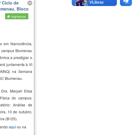
 Ciclo de
lumenau, Bloco
Ingressos
o em Nanociência,
–
campus
Blumenau
mica a prestigiar o
erá juntamente à VI
SAINQ) na Semana
FSC Blumenau.
a Dra.
Maryah
Elisa
 Física do
campus
,
tório: Análise de
eira, 10 de outubro,
ira (B125).
cando
aqui
ou na