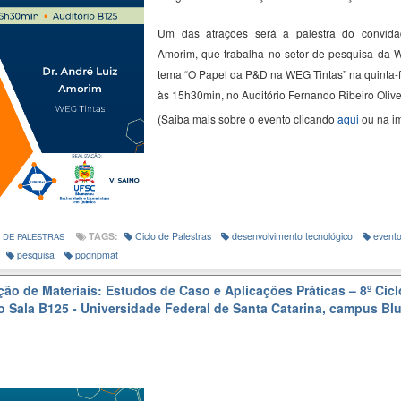
Um das atrações será a palestra do convid
Amorim
, que trabalha no setor de pesquisa da 
tema “
O Papel da P&D
na
WEG
Tintas
” na quinta-
às 15h30min, no Auditório Fernando Ribeiro Olive
(Saiba mais sobre o evento clicando
aqui
ou na i
TAGS:
Ciclo de Palestras
desenvolvimento tecnológico
event
 DE PALESTRAS
pesquisa
ppgnpmat
ão de Materiais: Estudos de Caso e Aplicações Práticas – 8º Cicl
o Sala B125 - Universidade Federal de Santa Catarina, campus B