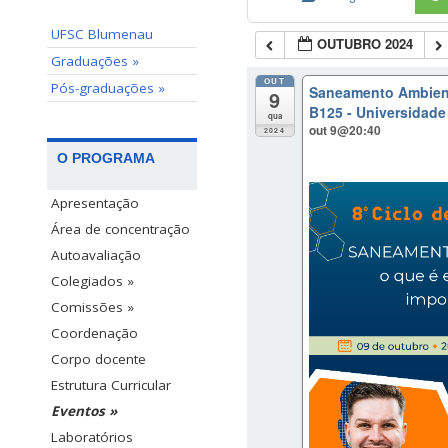
UFSC Blumenau
OUTUBRO 2024
Graduações »
OUT
Pós-graduações »
Saneamento Ambienta
9
B125 - Universidade
qua
out 9@20:40
2024
O PROGRAMA
Apresentação
Área de concentração
Autoavaliação
Colegiados »
Comissões »
Coordenação
Corpo docente
Estrutura Curricular
Eventos »
Laboratórios