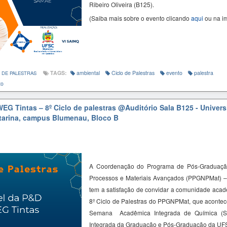
Ribeiro Oliveira (B125).
(Saiba mais sobre o evento clicando
aqui
ou na i
TAGS:
ambiental
Ciclo de Palestras
evento
palestra
 DE PALESTRAS
to
EG Tintas – 8º Ciclo de palestras
@Auditório Sala B125 - Univer
tarina, campus Blumenau, Bloco B
A Coordenação do Programa de Pós-Graduaçã
Processos e Materiais Avançados (PPGNPMat) 
tem a satisfação de convidar a comunidade acadê
8º Ciclo de Palestras do PPGNPMat, que acontec
Semana Acadêmica Integrada de Química (
Integrada da Graduação e Pós-Graduação da U