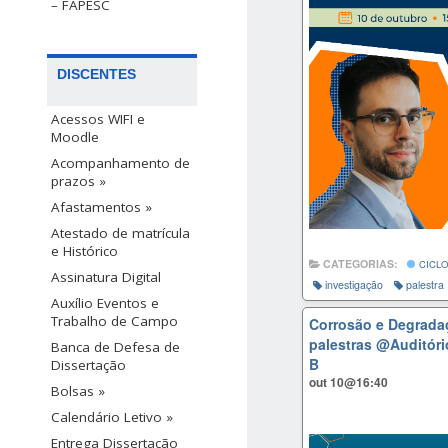
– FAPESC
DISCENTES
Acessos WIFI e
Moodle
Acompanhamento de
prazos »
Afastamentos »
Atestado de matrícula
e Histórico
CATEGORIAS:
CICLO
Assinatura Digital
investigação
palestra
Auxílio Eventos e
Trabalho de Campo
Corrosão e Degradaç
palestras
@Auditóri
Banca de Defesa de
B
Dissertação
out 10@16:40
Bolsas »
Calendário Letivo »
Entrega Dissertação