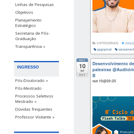
Linhas de Pesquisas
Objetivos
Planejamento
Estratégico
Secretaria de Pós-
Graduação
CATEGORIAS:
CICLO
Transparência »
ppgnpmat
saneamen
OUT
Desenvolvimento de 
10
INGRESSO
palestras
@Auditóri
qui
B
2024
Pós-Doutorado »
out 10@20:25
Pós-Mestrado
Processos Seletivos
Mestrado »
Dúvidas frequentes
Professor Visitante »