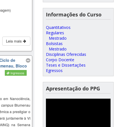
magem)
Informações do Curso
Quantitativos
Regulares
Mestrado
Leia mais
Bolsistas
Mestrado
Disciplinas Oferecidas
Corpo Docente
Ciclo de
Teses e Dissertações
lumenau, Bloco
Egressos
Ingressos
Apresentação do PPG
o em Nanociência,
–
campus
Blumenau
mica a prestigiar o
erá juntamente à VI
SAINQ) na Semana