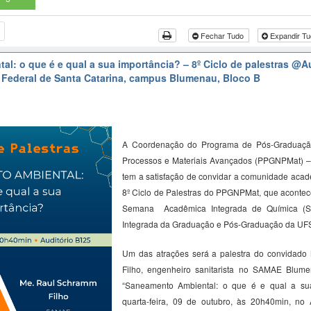
Fechar Tudo
Expandir T
l: o que é e qual a sua importância? – 8º Ciclo de palestras
@Au
 Federal de Santa Catarina, campus Blumenau, Bloco B
A Coordenação do Programa de Pós-Graduaçã
Processos e Materiais Avançados (PPGNPMat) 
tem a satisfação de convidar a comunidade acadê
8º Ciclo de Palestras do PPGNPMat, que acontec
Semana Acadêmica Integrada de Química (
Integrada da Graduação e Pós-Graduação da U
Um das atrações será a palestra do convidado
Filho, engenheiro sanitarista no SAMAE Blume
“
Saneamento Ambiental: o que é e qual a
s
u
quarta-feira, 09 de outubro, às 20h40min, no 