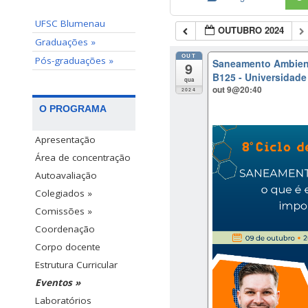
UFSC Blumenau
OUTUBRO 2024
Graduações »
OUT
Pós-graduações »
Saneamento Ambienta
9
B125 - Universidade
qua
out 9@20:40
2024
O PROGRAMA
Apresentação
Área de concentração
Autoavaliação
Colegiados »
Comissões »
Coordenação
Corpo docente
Estrutura Curricular
Eventos »
Laboratórios