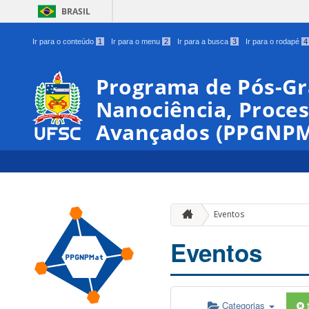
BRASIL
Ir para o conteúdo
1
Ir para o menu
2
Ir para a busca
3
Ir para o rodapé
4
Programa de Pós-G
Nanociência, Proces
Avançados (PPGNPM
Eventos
Eventos
Categorias