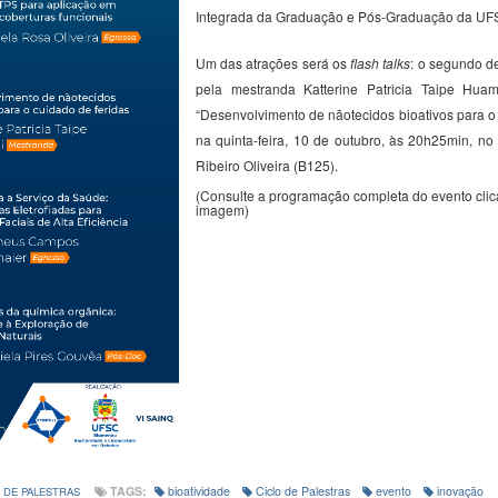
Integrada da Graduação e Pós-Graduação da U
Um das atrações será os
flash talks
: o segundo de
pela mestranda
Katterine
Patricia
Taipe
Huam
“
Desenvolvimento de
nãotecidos
bioativos para o
na quinta-feira, 10 de outubro, às 20h25min, no
Ribeiro Oliveira (B125).
(Consulte a programação completa do evento cli
imagem)
TAGS:
bioatividade
Ciclo de Palestras
evento
inovação
 DE PALESTRAS