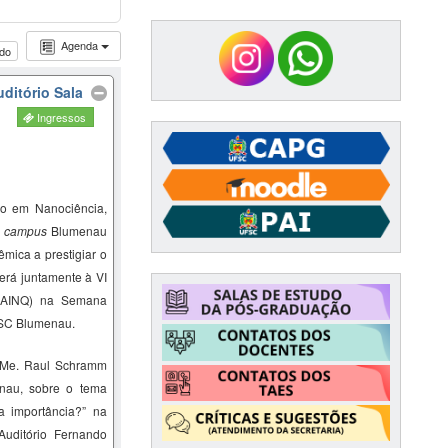
Agenda
udo
ditório Sala
Ingressos
o em Nanociência,
–
campus
Blumenau
mica a prestigiar o
erá juntamente à VI
SAINQ) na Semana
FSC Blumenau.
 Me.
Raul Schramm
nau,
sobre o tema
a
importância?
” na
Auditório Fernando