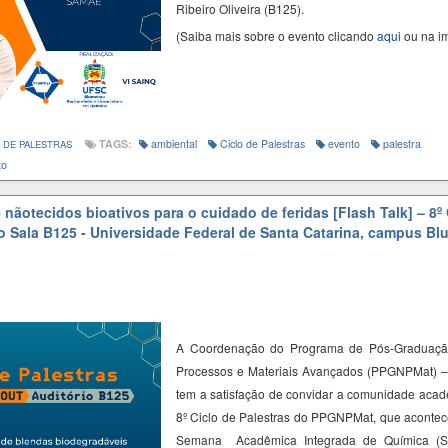
Ribeiro Oliveira (B125).
(Saiba mais sobre o evento clicando
aqui
ou na i
TAGS:
ambiental
Ciclo de Palestras
evento
palestra
 DE PALESTRAS
to
nãotecidos bioativos para o cuidado de feridas [Flash Talk] – 8º 
o Sala B125 - Universidade Federal de Santa Catarina, campus B
A Coordenação do Programa de Pós-Graduaçã
Processos e Materiais Avançados (PPGNPMat) 
tem a satisfação de convidar a comunidade acadê
8º Ciclo de Palestras do PPGNPMat, que acontec
Semana Acadêmica Integrada de Química (