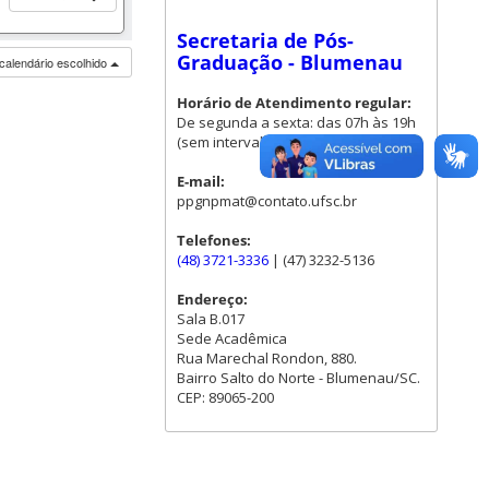
Secretaria de Pós-
Graduação - Blumenau
calendário escolhido
Horário de Atendimento regular:
De segunda a sexta: das 07h às 19h
(sem intervalo para almoço)
E-mail:
ppgnpmat@contato.ufsc.br
Telefones:
(48) 3721-3336
| (47) 3232-5136
Endereço:
Sala B.017
Sede Acadêmica
Rua Marechal Rondon, 880.
Bairro Salto do Norte - Blumenau/SC.
CEP: 89065-200