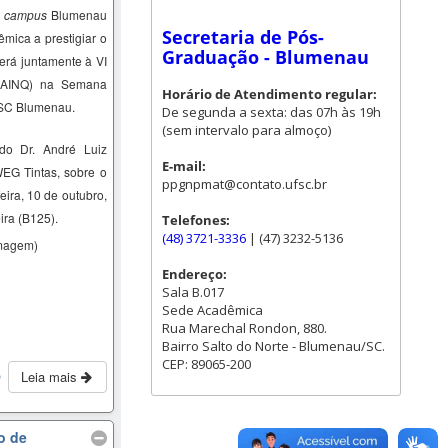
–
campus
Blumenau
Secretaria de Pós-
mica a prestigiar o
Graduação - Blumenau
erá juntamente à VI
SAINQ) na Semana
Horário de Atendimento regular:
FSC Blumenau.
De segunda a sexta: das 07h às 19h
(sem intervalo para almoço)
ado Dr.
André Luiz
E-mail:
WEG Tintas,
sobre o
ppgnpmat@contato.ufsc.br
feira, 10 de outubro,
ira (B125).
Telefones:
(48) 3721-3336
| (47) 3232-5136
magem)
Endereço:
Sala B.017
Sede Acadêmica
Rua Marechal Rondon, 880.
Bairro Salto do Norte - Blumenau/SC.
CEP: 89065-200
Leia mais
o
o de