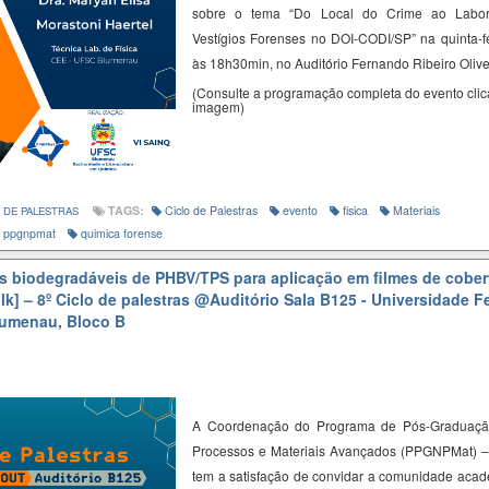
sobre o tema “
Do Local do Crime ao Labora
Vestígios Forenses no DOI-CODI/SP
” na quinta-f
às 18h30min, no Auditório Fernando Ribeiro Olive
(Consulte a programação completa do evento cli
imagem)
TAGS:
Ciclo de Palestras
evento
fisica
Materiais
 DE PALESTRAS
ppgnpmat
quimica forense
 biodegradáveis de PHBV/TPS para aplicação em filmes de cober
lk] – 8º Ciclo de palestras
@Auditório Sala B125 - Universidade F
lumenau, Bloco B
A Coordenação do Programa de Pós-Graduaçã
Processos e Materiais Avançados (PPGNPMat) 
tem a satisfação de convidar a comunidade acadê