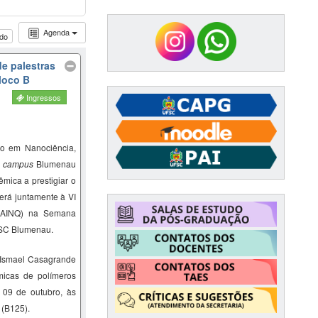
Agenda
udo
de palestras
loco B
Ingressos
o em Nanociência,
–
campus
Blumenau
mica a prestigiar o
erá juntamente à VI
SAINQ) na Semana
FSC Blumenau.
Ismael Casagrande
micas de polímeros
, 09 de outubro, às
 (B125).