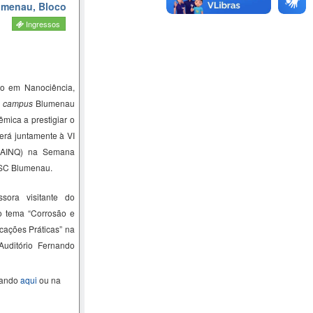
lumenau, Bloco
Ingressos
o em Nanociência,
–
campus
Blumenau
mica a prestigiar o
erá juntamente à VI
SAINQ) na Semana
FSC Blumenau.
sora visitante do
 tema “
Corrosão e
cações Práticas
” na
Auditório Fernando
cando
aqui
ou na