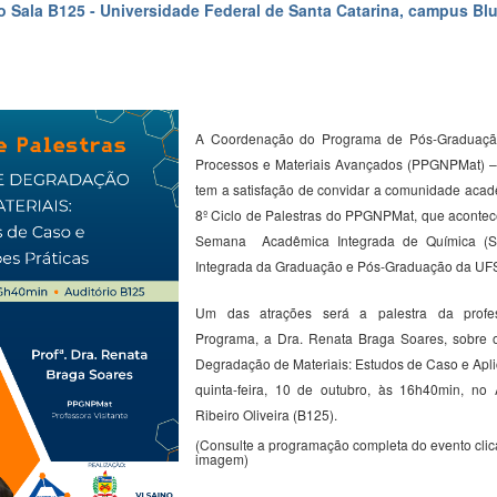
o Sala B125 - Universidade Federal de Santa Catarina, campus B
A Coordenação do Programa de Pós-Graduaçã
Processos e Materiais Avançados (PPGNPMat) 
tem a satisfação de convidar a comunidade acadê
8º Ciclo de Palestras do PPGNPMat, que acontec
Semana Acadêmica Integrada de Química (
Integrada da Graduação e Pós-Graduação da U
Um das atrações será a palestra da profes
Programa, a Dra.
Renata Braga Soares,
sobre o
Degradação de Materiais: Estudos de Caso e Apli
quinta-feira, 10 de outubro, às 16h40min, no 
Ribeiro Oliveira (B125).
(Consulte a programação completa do evento cli
imagem)