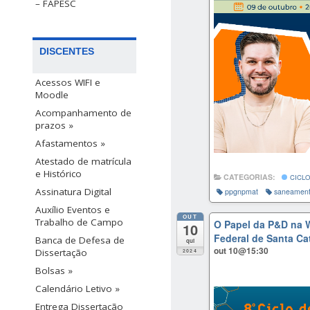
– FAPESC
DISCENTES
Acessos WIFI e
Moodle
Acompanhamento de
prazos »
Afastamentos »
Atestado de matrícula
e Histórico
CATEGORIAS:
CICLO
Assinatura Digital
ppgnpmat
saneamen
Auxílio Eventos e
OUT
Trabalho de Campo
O Papel da P&D na W
10
Federal de Santa Ca
Banca de Defesa de
qui
out 10@15:30
Dissertação
2024
Bolsas »
Calendário Letivo »
Entrega Dissertação