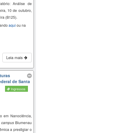
tório: Análise de
eira, 10 de outubro,
ira (B125).
cando
aqui
ou na
Leia mais
turas
ederal de Santa
Ingressos
o em Nanociência,
–
campus
Blumenau
mica a prestigiar o