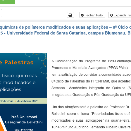
Fechar Tudo
Expandir T
-químicas de polímeros modificados e suas aplicações – 8º Ciclo 
5 - Universidade Federal de Santa Catarina, campus Blumenau, B
A Coordenação do Programa de Pós-Graduaçã
Processos e Materiais Avançados (PPGNPMat) 
tem a satisfação de convidar a comunidade acadê
8º Ciclo de Palestras do PPGNPMat, que acontec
Semana Acadêmica Integrada de Química (
Integrada da Graduação e Pós-Graduação da U
Um das atrações será a palestra do Professor Dr.
Bellettini
sobre o tema “Propriedades físico-quí
modificados e suas aplicações” na quarta-feira
18h45min, no Auditório Fernando Ribeiro Oliveira