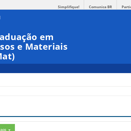
Simplifique!
Comunica BR
Parti
raduação em
sos e Materiais
at)
tags