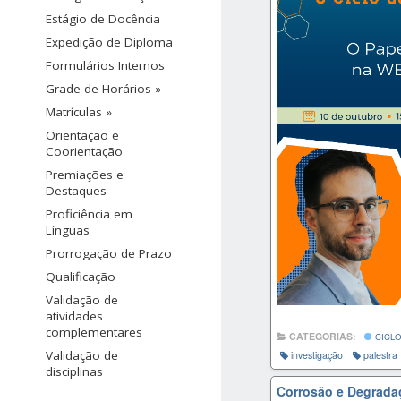
Estágio de Docência
Expedição de Diploma
Formulários Internos
Grade de Horários »
Matrículas »
Orientação e
Coorientação
Premiações e
Destaques
Proficiência em
Línguas
Prorrogação de Prazo
Qualificação
Validação de
atividades
complementares
CATEGORIAS:
CICLO
Validação de
investigação
palestra
disciplinas
Corrosão e Degradaç