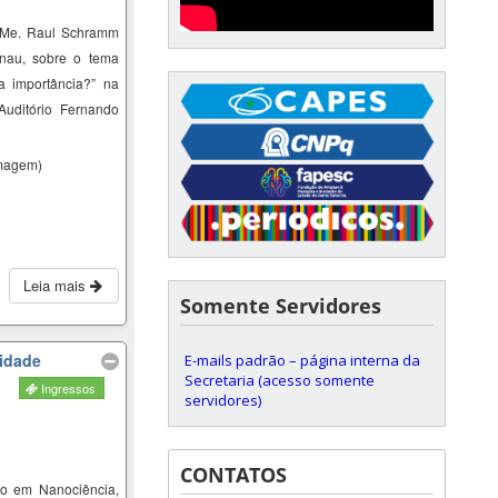
 Me.
Raul Schramm
nau,
sobre o tema
a
importância?
” na
Auditório Fernando
magem)
Leia mais
Somente Servidores
sidade
E-mails padrão – página interna da
Secretaria (acesso somente
Ingressos
servidores)
CONTATOS
o em Nanociência,