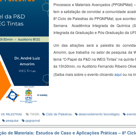
Processos e Materiais Avançados (PPGNPMat) 
tem a satisfação de convidar a comunidade acadê
8º Ciclo de Palestras do PPGNPMat, que acontec
Semana Acadêmica Integrada de Química (
Integrada da Graduação e Pós-Graduação da U
Um das atrações será a palestra do convid
Amorim
, que trabalha no setor de pesquisa da 
tema “
O Papel da P&D
na
WEG
Tintas
” na quinta-
às 15h30min, no Auditório Fernando Ribeiro Olive
(Saiba mais sobre o evento clicando
aqui
ou na i
TAGS:
Ciclo de Palestras
desenvolvimento tecnológico
event
 DE PALESTRAS
pesquisa
ppgnpmat
ão de Materiais: Estudos de Caso e Aplicações Práticas – 8º Cicl