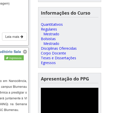
magem)
Informações do Curso
Quantitativos
Regulares
Mestrado
Leia mais
Bolsistas
Mestrado
Disciplinas Oferecidas
ditório Sala
Corpo Docente
Teses e Dissertações
Ingressos
Egressos
Apresentação do PPG
o em Nanociência,
–
campus
Blumenau
mica a prestigiar o
erá juntamente à VI
SAINQ) na Semana
FSC Blumenau.