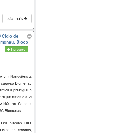
Leia mais
 Ciclo de
lumenau, Bloco
Ingressos
o em Nanociência,
–
campus
Blumenau
mica a prestigiar o
erá juntamente à VI
SAINQ) na Semana
FSC Blumenau.
a Dra.
Maryah
Elisa
 Física do
campus
,