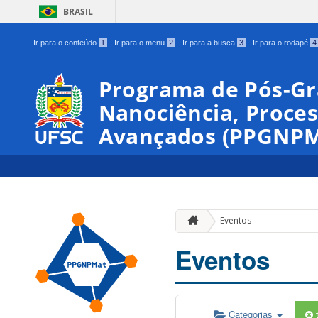
BRASIL
Ir para o conteúdo
1
Ir para o menu
2
Ir para a busca
3
Ir para o rodapé
4
Programa de Pós-G
Nanociência, Proces
Avançados (PPGNPM
Eventos
Eventos
Categorias