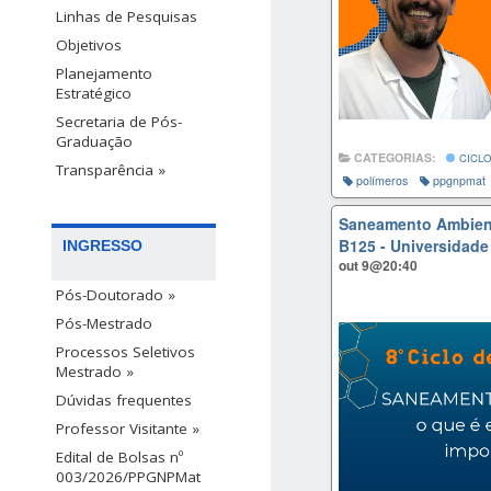
Linhas de Pesquisas
Objetivos
Planejamento
Estratégico
Secretaria de Pós-
Graduação
CATEGORIAS:
CICLO
Transparência »
polímeros
ppgnpmat
Saneamento Ambienta
B125 - Universidade
INGRESSO
out 9@20:40
Pós-Doutorado »
Pós-Mestrado
Processos Seletivos
Mestrado »
Dúvidas frequentes
Professor Visitante »
Edital de Bolsas nº
003/2026/PPGNPMat