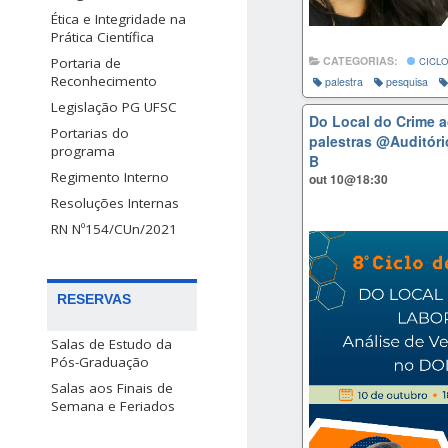
Ética e Integridade na
Prática Científica
CATEGORIAS:
CICLO
Portaria de
Reconhecimento
palestra
pesquisa
Legislação PG UFSC
Do Local do Crime a
Portarias do
palestras
@Auditóri
programa
B
Regimento Interno
out 10@18:30
Resoluções Internas
RN Nº154/CUn/2021
RESERVAS
Salas de Estudo da
Pós-Graduação
Salas aos Finais de
Semana e Feriados