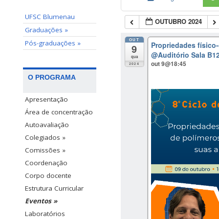
UFSC Blumenau
OUTUBRO 2024
Graduações »
OUT
Pós-graduações »
Propriedades físico
9
@Auditório Sala B12
qua
out 9@18:45
2024
O PROGRAMA
Apresentação
Área de concentração
Autoavaliação
Colegiados »
Comissões »
Coordenação
Corpo docente
Estrutura Curricular
Eventos »
Laboratórios