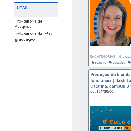
UFSC
Pró-Reitoria de
Pesquisa
Pró-Reitoria de Pós-
graduação
CATEGORIAS:
CICLO
palestra
pesquisa
Produção de blendas
funcionais [Flash Ta
Catarina, campus B
out 10@20:00