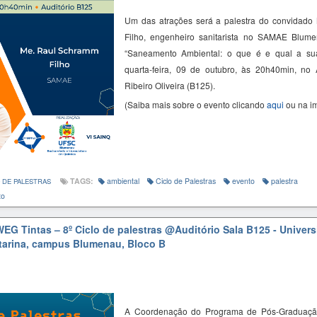
Um das atrações será a palestra do convidado
Filho, engenheiro sanitarista no SAMAE Blume
“
Saneamento Ambiental: o que é e qual a
s
u
quarta-feira, 09 de outubro, às 20h40min, no 
Ribeiro Oliveira (B125).
(Saiba mais sobre o evento clicando
aqui
ou na i
TAGS:
ambiental
Ciclo de Palestras
evento
palestra
 DE PALESTRAS
to
EG Tintas – 8º Ciclo de palestras
@Auditório Sala B125 - Univer
tarina, campus Blumenau, Bloco B
A Coordenação do Programa de Pós-Graduaçã