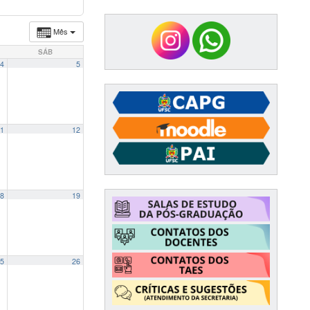
Mês
SÁB
4
5
1
12
8
19
5
26