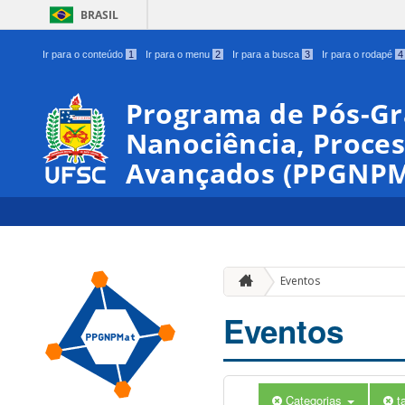
BRASIL
Ir para o conteúdo
1
Ir para o menu
2
Ir para a busca
3
Ir para o rodapé
4
Programa de Pós-G
Nanociência, Proces
Avançados (PPGNPM
Eventos
Eventos
Categorias
t