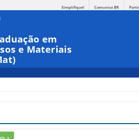
Simplifique!
Comunica BR
Parti
raduação em
sos e Materiais
at)
ags