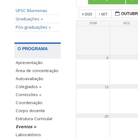
UFSC Blumenau
OUTUBR
2023
SET
Graduações »
DOM
SEG
Pós-graduações »
O PROGRAMA
6
Apresentação
Área de concentração
Autoavaliação
Colegiados »
13
Comissões »
Coordenação
Corpo docente
20
Estrutura Curricular
Eventos »
Laboratórios