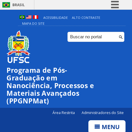
BRASIL
Simplifique!
ACESSIBILIDADE
ALTO CONTRASTE
MAPA DO SITE
Comunica BR
Participe
Acesso à informação
Legislação
Canais
Programa de Pós-
Graduação em
Nanociência, Processos e
Materiais Avançados
(PPGNPMat)
Área Restrita
Administradores do Site
MENU