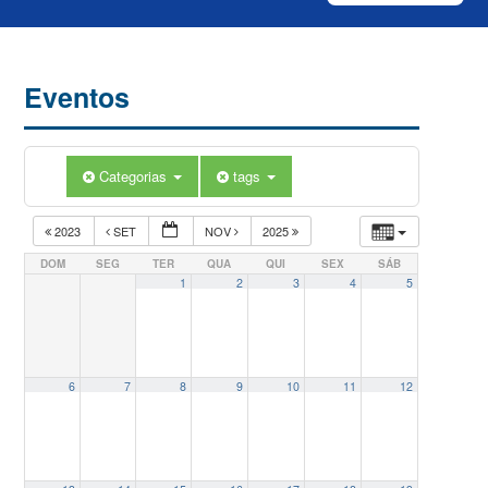
Eventos
Categorias
tags
2023
SET
NOV
2025
DOM
SEG
TER
QUA
QUI
SEX
SÁB
1
2
3
4
5
6
7
8
9
10
11
12