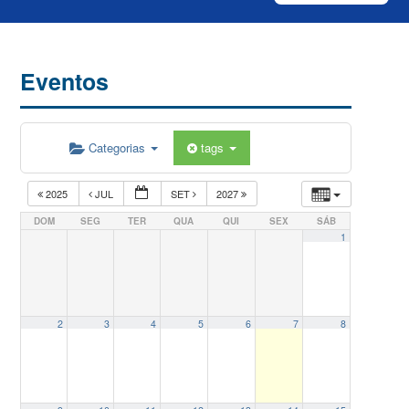
Eventos
Categorias
tags
2025
JUL
SET
2027
DOM
SEG
TER
QUA
QUI
SEX
SÁB
1
2
3
4
5
6
7
8