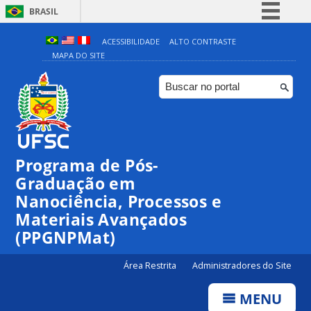
BRASIL
Simplifique!
ACESSIBILIDADE
ALTO CONTRASTE
MAPA DO SITE
Comunica BR
Participe
Acesso à informação
Legislação
Canais
Programa de Pós-
Graduação em
Nanociência, Processos e
Materiais Avançados
(PPGNPMat)
Área Restrita
Administradores do Site
MENU