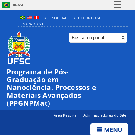
BRASIL
Simplifique!
ACESSIBILIDADE
ALTO CONTRASTE
MAPA DO SITE
Comunica BR
Participe
Acesso à informação
Legislação
Canais
Programa de Pós-
00:00
Graduação em
Nanociência, Processos e
Materiais Avançados
01:00
(PPGNPMat)
02:00
Área Restrita
Administradores do Site
MENU
03:00