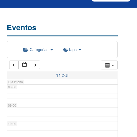
04:00
Eventos
05:00
Categorias
tags
06:00
07:00
11
QUI
Dia inteiro
08:00
09:00
10:00