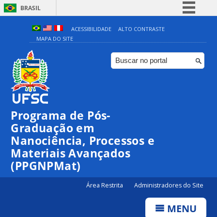
BRASIL
Simplifique!
ACESSIBILIDADE
ALTO CONTRASTE
MAPA DO SITE
Comunica BR
Participe
Acesso à informação
Legislação
Canais
Programa de Pós-
Graduação em
Nanociência, Processos e
Materiais Avançados
(PPGNPMat)
Área Restrita
Administradores do Site
MENU