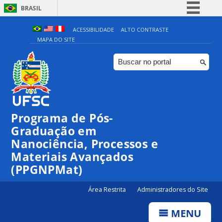
BRASIL
Simplifique!
ACESSIBILIDADE
ALTO CONTRASTE
MAPA DO SITE
Comunica BR
Participe
Acesso à informação
Legislação
Canais
Programa de Pós-
Graduação em
Nanociência, Processos e
Materiais Avançados
(PPGNPMat)
Área Restrita
Administradores do Site
MENU