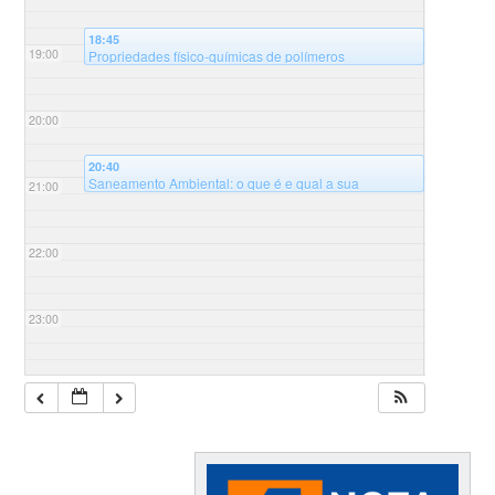
18:45
19:00
Propriedades físico-químicas de polímeros
modificados e suas aplicações – 8º Ciclo de palestras
@Auditório Sala B125 - Universidade Federal de
Santa Catarina, campus Blumenau, Bloco B
20:00
20:40
Saneamento Ambiental: o que é e qual a sua
21:00
importância? – 8º Ciclo de palestras
@Auditório Sala
B125 - Universidade Federal de Santa Catarina,
campus Blumenau, Bloco B
22:00
23:00