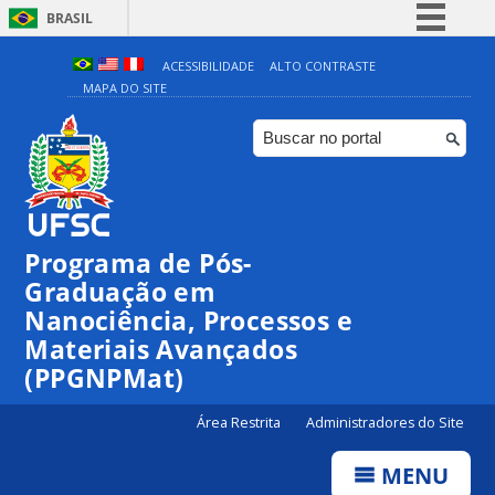
BRASIL
Simplifique!
ACESSIBILIDADE
ALTO CONTRASTE
MAPA DO SITE
Comunica BR
Participe
Acesso à informação
Legislação
Canais
Programa de Pós-
00:00
Graduação em
Nanociência, Processos e
Materiais Avançados
01:00
(PPGNPMat)
02:00
Área Restrita
Administradores do Site
MENU
03:00