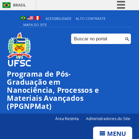
BRASIL
Simplifique!
ACESSIBILIDADE
ALTO CONTRASTE
MAPA DO SITE
Comunica BR
Participe
Acesso à informação
Legislação
Canais
Programa de Pós-
Graduação em
Nanociência, Processos e
Materiais Avançados
(PPGNPMat)
Área Restrita
Administradores do Site
MENU