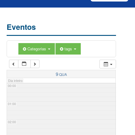
Eventos
Categorias
tags
9
QUA
Dia inteiro
00:00
01:00
02:00