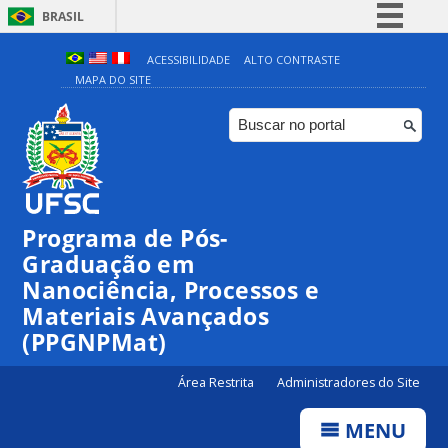
BRASIL
Simplifique!
ACESSIBILIDADE
ALTO CONTRASTE
MAPA DO SITE
Comunica BR
Participe
Acesso à informação
Legislação
Canais
Programa de Pós-
Graduação em
Nanociência, Processos e
Materiais Avançados
(PPGNPMat)
Área Restrita
Administradores do Site
MENU