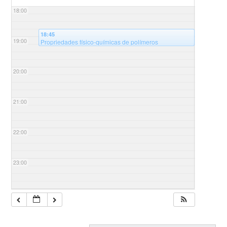
18:00
18:45
19:00
Propriedades físico-químicas de polímeros
modificados e suas aplicações – 8º Ciclo de palestras
@Auditório Sala B125 - Universidade Federal de
Santa Catarina, campus Blumenau, Bloco B
20:00
21:00
22:00
23:00