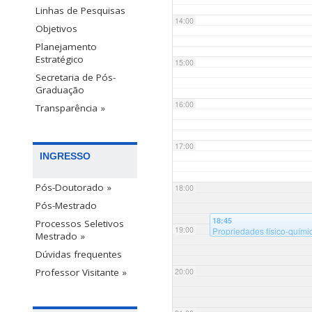
Linhas de Pesquisas
14:00
Objetivos
Planejamento
Estratégico
15:00
Secretaria de Pós-
Graduação
16:00
Transparência »
17:00
INGRESSO
Pós-Doutorado »
18:00
Pós-Mestrado
18:45
Processos Seletivos
19:00
Propriedades físico-quími
Mestrado »
Universidade Federal de 
Dúvidas frequentes
20:00
Professor Visitante »