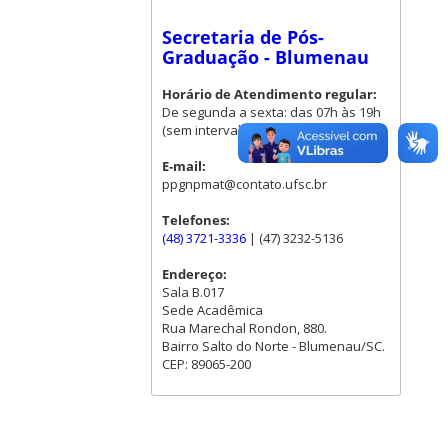
Secretaria de Pós-
Graduação - Blumenau
Horário de Atendimento regular:
De segunda a sexta: das 07h às 19h
(sem intervalo para almoço)
E-mail:
ppgnpmat@contato.ufsc.br
Telefones:
(48) 3721-3336
| (47) 3232-5136
Endereço:
Sala B.017
Sede Acadêmica
Rua Marechal Rondon, 880.
Bairro Salto do Norte - Blumenau/SC.
CEP: 89065-200