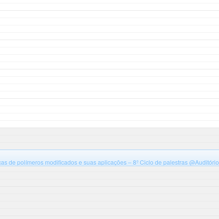
cas de polímeros modificados e suas aplicações – 8º Ciclo de palestras
@Auditório
Santa Catarina, campus Blumenau, Bloco B