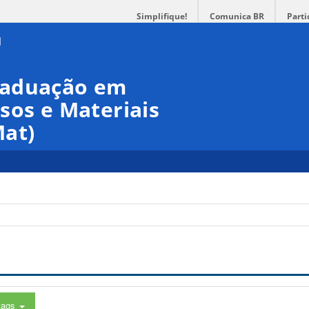
Simplifique!
Comunica BR
Parti
raduação em
sos e Materiais
at)
tags