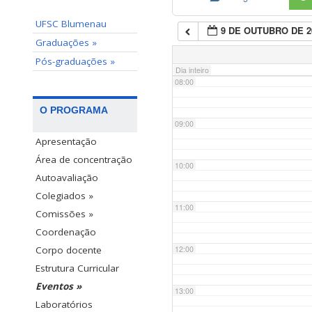
UFSC Blumenau
9 DE OUTUBRO DE 2
07:00
Graduações »
Pós-graduações »
Dia inteiro
08:00
O PROGRAMA
09:00
Apresentação
Área de concentração
10:00
Autoavaliação
Colegiados »
11:00
Comissões »
Coordenação
12:00
Corpo docente
Estrutura Curricular
Eventos »
13:00
Laboratórios