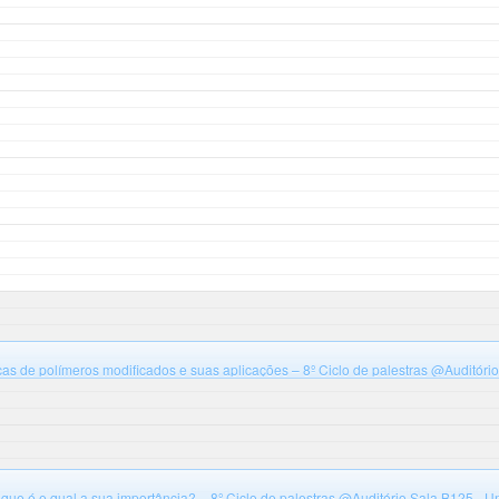
cas de polímeros modificados e suas aplicações – 8º Ciclo de palestras
@Auditório
Santa Catarina, campus Blumenau, Bloco B
ue é e qual a sua importância? – 8º Ciclo de palestras
@Auditório Sala B125 - U