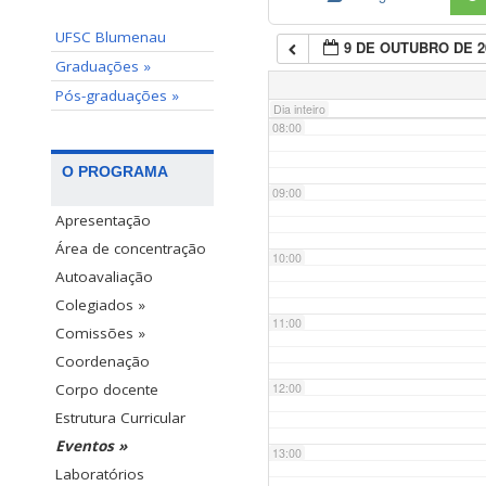
UFSC Blumenau
9 DE OUTUBRO DE 2
07:00
Graduações »
Pós-graduações »
Dia inteiro
08:00
O PROGRAMA
09:00
Apresentação
Área de concentração
10:00
Autoavaliação
Colegiados »
11:00
Comissões »
Coordenação
12:00
Corpo docente
Estrutura Curricular
Eventos »
13:00
Laboratórios