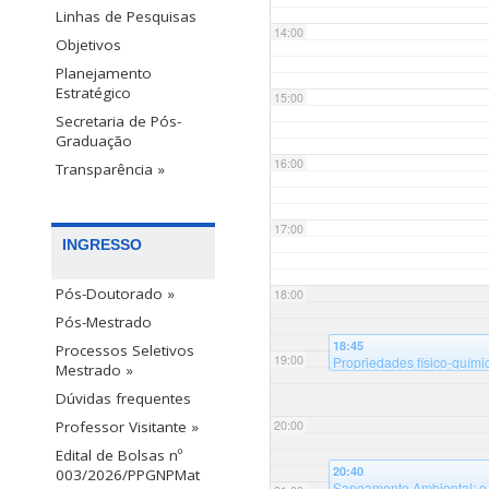
Linhas de Pesquisas
14:00
Objetivos
Planejamento
Estratégico
15:00
Secretaria de Pós-
Graduação
16:00
Transparência »
17:00
INGRESSO
Pós-Doutorado »
18:00
Pós-Mestrado
18:45
Processos Seletivos
19:00
Propriedades físico-quími
Mestrado »
Universidade Federal de 
Dúvidas frequentes
20:00
Professor Visitante »
Edital de Bolsas nº
20:40
003/2026/PPGNPMat
Saneamento Ambiental: o q