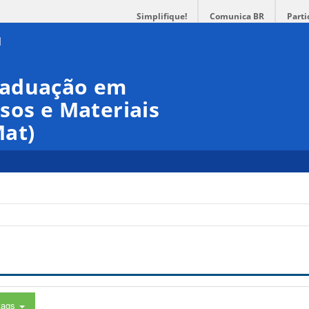
Simplifique!
Comunica BR
Parti
raduação em
sos e Materiais
at)
tags