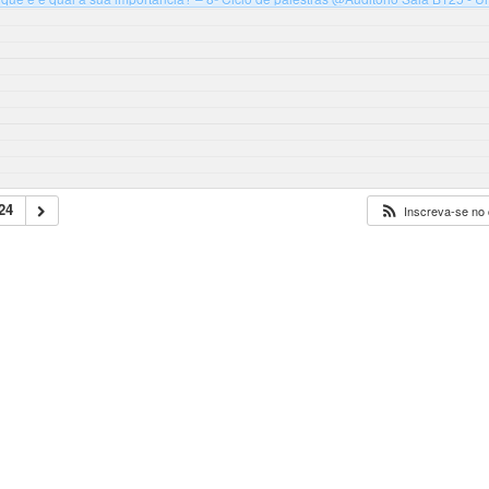
s Blumenau, Bloco B
24
Inscreva-se no 