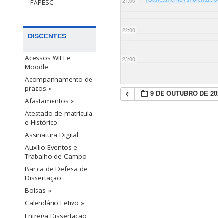
21:00
– FAPESC
de Santa Catarina, campu
22:00
DISCENTES
Acessos WIFI e
23:00
Moodle
Acompanhamento de
prazos »
9 DE OUTUBRO DE 20
Afastamentos »
Atestado de matrícula
e Histórico
Assinatura Digital
Auxílio Eventos e
Trabalho de Campo
Banca de Defesa de
Dissertação
Bolsas »
Calendário Letivo »
Entrega Dissertação