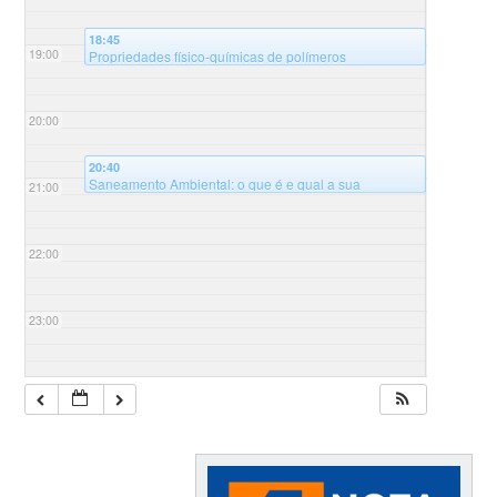
18:45
19:00
Propriedades físico-químicas de polímeros
modificados e suas aplicações – 8º Ciclo de palestras
@Auditório Sala B125 - Universidade Federal de
Santa Catarina, campus Blumenau, Bloco B
20:00
20:40
Saneamento Ambiental: o que é e qual a sua
21:00
importância? – 8º Ciclo de palestras
@Auditório Sala
B125 - Universidade Federal de Santa Catarina,
campus Blumenau, Bloco B
22:00
23:00