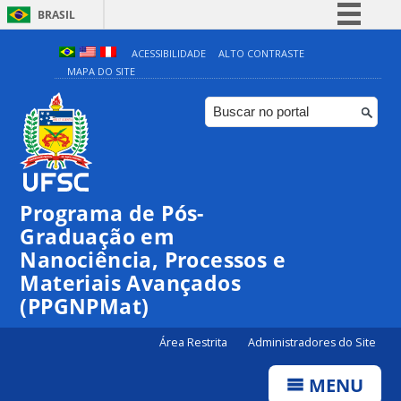
BRASIL
Simplifique!
ACESSIBILIDADE
ALTO CONTRASTE
MAPA DO SITE
Comunica BR
Participe
Acesso à informação
Legislação
Canais
Programa de Pós-
00:00
Graduação em
Nanociência, Processos e
Materiais Avançados
01:00
(PPGNPMat)
02:00
Área Restrita
Administradores do Site
MENU
03:00