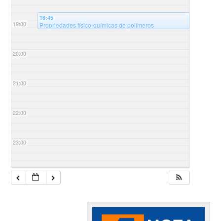
18:45
19:00
Propriedades físico-químicas de polímeros
modificados e suas aplicações – 8º Ciclo de palestras
@Auditório Sala B125 - Universidade Federal de
Santa Catarina, campus Blumenau, Bloco B
20:00
21:00
22:00
23:00