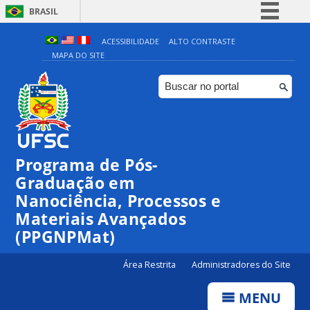
BRASIL
Simplifique!
ACESSIBILIDADE
ALTO CONTRASTE
MAPA DO SITE
Comunica BR
Participe
Acesso à informação
Legislação
Canais
Programa de Pós-
00:00
Graduação em
Nanociência, Processos e
Materiais Avançados
01:00
(PPGNPMat)
02:00
Área Restrita
Administradores do Site
MENU
03:00