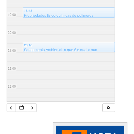
18:45
19:00
Propriedades físico-químicas de polímeros
modificados e suas aplicações – 8º Ciclo de palestras
@Auditório Sala B125 - Universidade Federal de
Santa Catarina, campus Blumenau, Bloco B
20:00
20:40
Saneamento Ambiental: o que é e qual a sua
21:00
importância? – 8º Ciclo de palestras
@Auditório Sala
B125 - Universidade Federal de Santa Catarina,
campus Blumenau, Bloco B
22:00
23:00