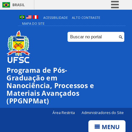
BRASIL
Simplifique!
ACESSIBILIDADE
ALTO CONTRASTE
MAPA DO SITE
Comunica BR
Participe
Acesso à informação
Legislação
Canais
Programa de Pós-
00:00
Graduação em
Nanociência, Processos e
Materiais Avançados
01:00
(PPGNPMat)
02:00
Área Restrita
Administradores do Site
MENU
03:00