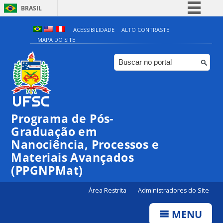
BRASIL
Simplifique!
ACESSIBILIDADE
ALTO CONTRASTE
MAPA DO SITE
Comunica BR
Participe
Acesso à informação
Legislação
Canais
Programa de Pós-
00:00
Graduação em
Nanociência, Processos e
Materiais Avançados
01:00
(PPGNPMat)
02:00
Área Restrita
Administradores do Site
MENU
03:00