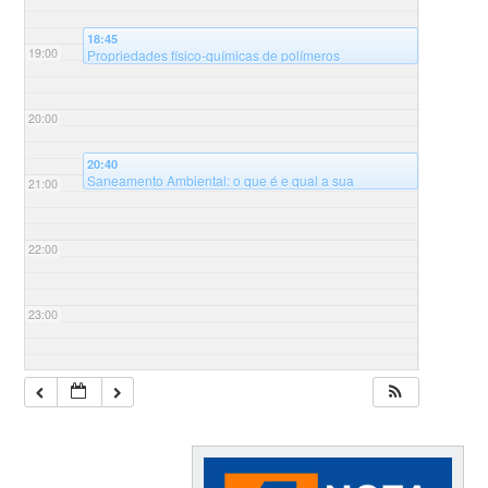
18:45
19:00
Propriedades físico-químicas de polímeros
modificados e suas aplicações – 8º Ciclo de palestras
@Auditório Sala B125 - Universidade Federal de
Santa Catarina, campus Blumenau, Bloco B
20:00
20:40
Saneamento Ambiental: o que é e qual a sua
21:00
importância? – 8º Ciclo de palestras
@Auditório Sala
B125 - Universidade Federal de Santa Catarina,
campus Blumenau, Bloco B
22:00
23:00