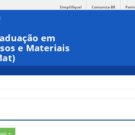
Simplifique!
Comunica BR
Parti
raduação em
sos e Materiais
at)
tags