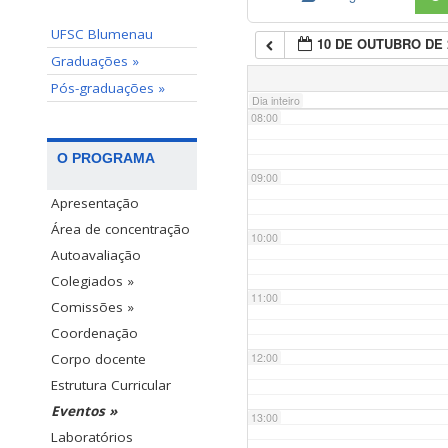
UFSC Blumenau
10 DE OUTUBRO DE 
07:00
Graduações »
Pós-graduações »
Dia inteiro
08:00
O PROGRAMA
09:00
Apresentação
Área de concentração
10:00
Autoavaliação
Colegiados »
11:00
Comissões »
Coordenação
12:00
Corpo docente
Estrutura Curricular
Eventos »
13:00
Laboratórios