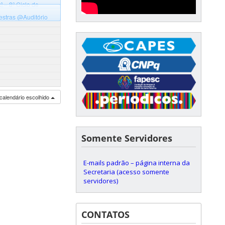
 – 8º Ciclo de
lestras
@Auditório
calendário escolhido
Somente Servidores
E-mails padrão – página interna da
Secretaria (acesso somente
servidores)
CONTATOS