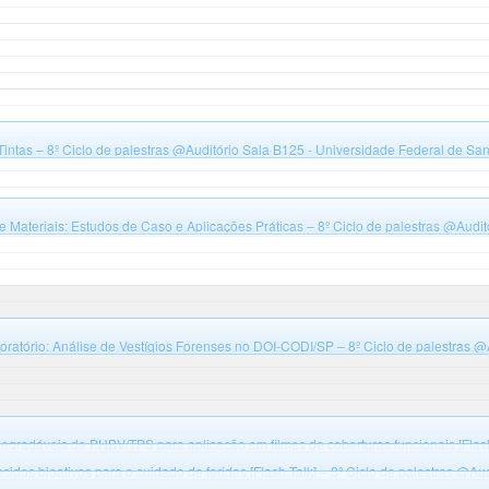
ntas – 8º Ciclo de palestras
@Auditório Sala B125 - Universidade Federal de San
Materiais: Estudos de Caso e Aplicações Práticas – 8º Ciclo de palestras
@Auditó
Santa Catarina, campus Blumenau, Bloco B
ratório: Análise de Vestígios Forenses no DOI-CODI/SP – 8º Ciclo de palestras
@A
Santa Catarina, campus Blumenau, Bloco B
gradáveis de PHBV/TPS para aplicação em filmes de coberturas funcionais [Flash 
 B125 - Universidade Federal de Santa Catarina, campus Blumenau, Bloco B
dos bioativos para o cuidado de feridas [Flash Talk] – 8º Ciclo de palestras
@Audi
Santa Catarina, campus Blumenau, Bloco B