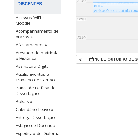
21:00
Tecnologia a Serviço da S
DISCENTES
21:15
palestras
@Auditório Sala
Aplicações da química org
Sala B125 - Universidade
Acessos WIFI e
22:00
Moodle
Acompanhamento de
prazos »
23:00
Afastamentos »
Atestado de matrícula
e Histórico
10 DE OUTUBRO DE 2
Assinatura Digital
Auxílio Eventos e
Trabalho de Campo
Banca de Defesa de
Dissertação
Bolsas »
Calendário Letivo »
Entrega Dissertação
Estágio de Docência
Expedição de Diploma