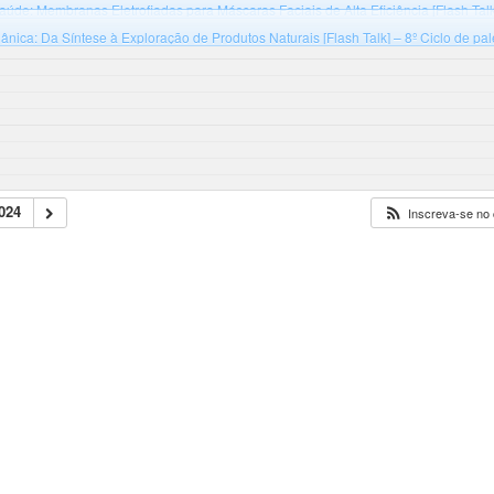
aúde: Membranas Eletrofiadas para Máscaras Faciais de Alta Eficiência [Flash Talk]
 B125 - Universidade Federal de Santa Catarina, campus Blumenau, Bloco B
ânica: Da Síntese à Exploração de Produtos Naturais [Flash Talk] – 8º Ciclo de pa
 Federal de Santa Catarina, campus Blumenau, Bloco B
024
Inscreva-se no 