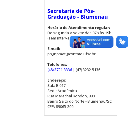
Secretaria de Pós-
Graduação - Blumenau
Horário de Atendimento regular:
De segunda a sexta: das 07h às 19h
(sem intervalo para almoço)
E-mail:
ppgnpmat@contato.ufsc.br
Telefones:
(48) 3721-3336
| (47) 3232-5136
Endereço:
Sala B.017
Sede Acadêmica
Rua Marechal Rondon, 880.
Bairro Salto do Norte - Blumenau/SC.
CEP: 89065-200