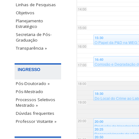
Linhas de Pesquisas
14:00
Objetivos
Planejamento
Estratégico
15:00
Secretaria de Pós-
15:30
Graduação
O Papel da P&D na WEG Ti
16:00
Blumenau, Bloco B
Transparência »
16:40
Corrosão e Degradação de 
17:00
Universidade Federal de 
INGRESSO
Pós-Doutorado »
18:00
Pós-Mestrado
18:30
Do Local do Crime ao Labo
Processos Seletivos
19:00
Universidade Federal de 
Mestrado »
Dúvidas frequentes
20:00
Professor Visitante »
20:00
Produção de blendas biode
20:25
palestras
@Auditório Sala
Desenvolvimento de nãoteci
20:50
Universidade Federal de 