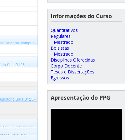
Informações do Curso
Quantitativos
Regulares
Mestrado
ta Catarina, campus
Bolsistas
Mestrado
Disciplinas Oferecidas
rio Sala B125 -
Corpo Docente
Teses e Dissertações
Egressos
Apresentação do PPG
uditório Sala B125 -
Talk] – 8º Ciclo de
tório Sala B125 -