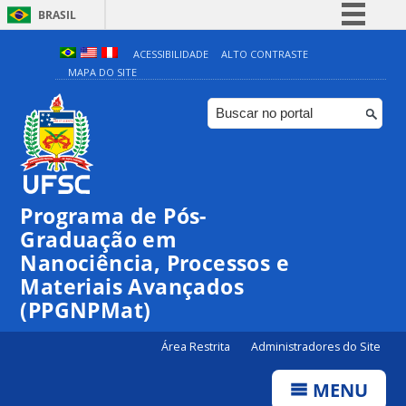
BRASIL
Simplifique!
ACESSIBILIDADE
ALTO CONTRASTE
MAPA DO SITE
Comunica BR
Participe
Acesso à informação
Legislação
Canais
Programa de Pós-
00:00
Graduação em
Nanociência, Processos e
Materiais Avançados
01:00
(PPGNPMat)
02:00
Área Restrita
Administradores do Site
MENU
03:00