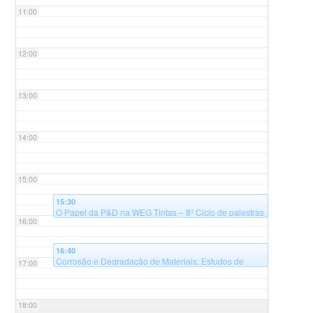
11:00
12:00
13:00
14:00
15:00
15:30
O Papel da P&D na WEG Tintas – 8º Ciclo de palestras
16:00
@Auditório Sala B125 - Universidade Federal de
Santa Catarina, campus Blumenau, Bloco B
16:40
Corrosão e Degradação de Materiais: Estudos de
17:00
Caso e Aplicações Práticas – 8º Ciclo de palestras
@Auditório Sala B125 - Universidade Federal de
Santa Catarina, campus Blumenau, Bloco B
18:00