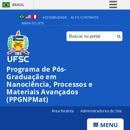
BRASIL
Simplifique!
ACESSIBILIDADE
ALTO CONTRASTE
MAPA DO SITE
Comunica BR
Participe
Acesso à informação
Legislação
Canais
Programa de Pós-
00:00
Graduação em
Nanociência, Processos e
Materiais Avançados
01:00
(PPGNPMat)
02:00
Área Restrita
Administradores do Site
MENU
03:00