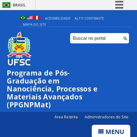
BRASIL
Simplifique!
ACESSIBILIDADE
ALTO CONTRASTE
MAPA DO SITE
Comunica BR
Participe
Acesso à informação
Legislação
Canais
Programa de Pós-
Graduação em
Nanociência, Processos e
Materiais Avançados
(PPGNPMat)
Área Restrita
Administradores do Site
MENU