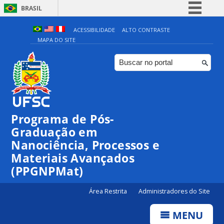
BRASIL
Simplifique!
ACESSIBILIDADE
ALTO CONTRASTE
MAPA DO SITE
Comunica BR
Participe
Acesso à informação
Legislação
Canais
Programa de Pós-
Graduação em
Nanociência, Processos e
Materiais Avançados
(PPGNPMat)
Área Restrita
Administradores do Site
MENU