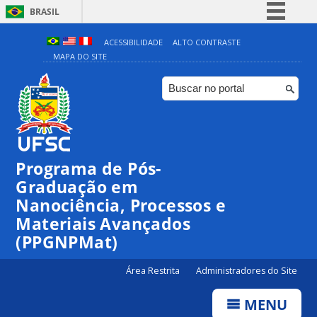
BRASIL
Simplifique!
ACESSIBILIDADE
ALTO CONTRASTE
MAPA DO SITE
Comunica BR
Participe
Acesso à informação
Legislação
Canais
Programa de Pós-
Graduação em
Nanociência, Processos e
Materiais Avançados
(PPGNPMat)
Área Restrita
Administradores do Site
MENU