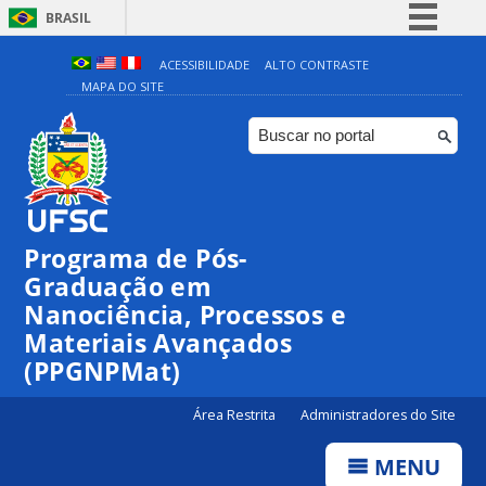
BRASIL
Simplifique!
ACESSIBILIDADE
ALTO CONTRASTE
MAPA DO SITE
Comunica BR
Participe
Acesso à informação
Legislação
Canais
Programa de Pós-
00:00
Graduação em
Nanociência, Processos e
Materiais Avançados
01:00
(PPGNPMat)
02:00
Área Restrita
Administradores do Site
MENU
03:00