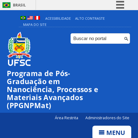
BRASIL
Simplifique!
ACESSIBILIDADE
ALTO CONTRASTE
MAPA DO SITE
Comunica BR
Participe
Acesso à informação
Legislação
Canais
Programa de Pós-
00:00
Graduação em
Nanociência, Processos e
Materiais Avançados
01:00
(PPGNPMat)
02:00
Área Restrita
Administradores do Site
MENU
03:00