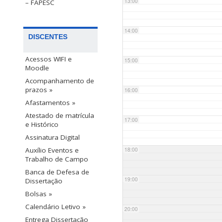
13:00
– FAPESC
14:00
DISCENTES
Acessos WIFI e
15:00
Moodle
Acompanhamento de
prazos »
16:00
Afastamentos »
Atestado de matrícula
17:00
e Histórico
Assinatura Digital
18:00
Auxílio Eventos e
Trabalho de Campo
Banca de Defesa de
19:00
Dissertação
Bolsas »
Calendário Letivo »
20:00
Entrega Dissertação