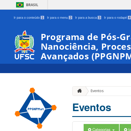
BRASIL
Ir para o conteúdo
1
Ir para o menu
2
Ir para a busca
3
Ir para o rodapé
4
Programa de Pós-G
Nanociência, Proces
Avançados (PPGNPM
Eventos
Eventos
Categorias
t