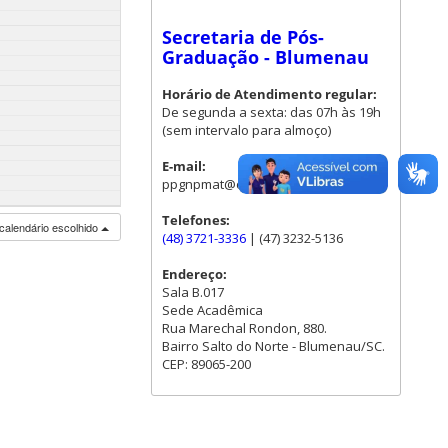
Secretaria de Pós-
Graduação - Blumenau
Horário de Atendimento regular:
De segunda a sexta: das 07h às 19h
(sem intervalo para almoço)
E-mail:
ppgnpmat@contato.ufsc.br
Telefones:
calendário escolhido
(48) 3721-3336
| (47) 3232-5136
Endereço:
Sala B.017
Sede Acadêmica
Rua Marechal Rondon, 880.
Bairro Salto do Norte - Blumenau/SC.
CEP: 89065-200