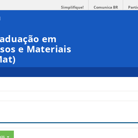
Simplifique!
Comunica BR
Parti
raduação em
sos e Materiais
at)
ags