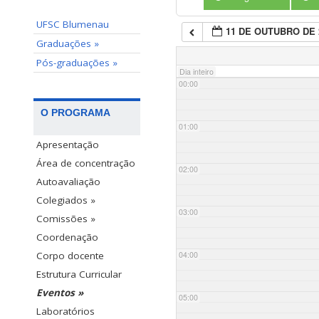
UFSC Blumenau
11 DE OUTUBRO DE 
Graduações »
Pós-graduações »
Dia inteiro
00:00
O PROGRAMA
01:00
Apresentação
Área de concentração
02:00
Autoavaliação
Colegiados »
03:00
Comissões »
Coordenação
04:00
Corpo docente
Estrutura Curricular
Eventos »
05:00
Laboratórios