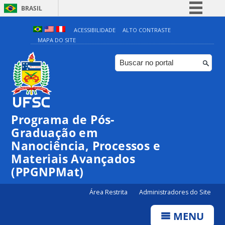
BRASIL
Simplifique!
ACESSIBILIDADE
ALTO CONTRASTE
MAPA DO SITE
Comunica BR
Participe
Acesso à informação
Legislação
Canais
Programa de Pós-
00:00
Graduação em
Nanociência, Processos e
Materiais Avançados
01:00
(PPGNPMat)
02:00
Área Restrita
Administradores do Site
MENU
03:00