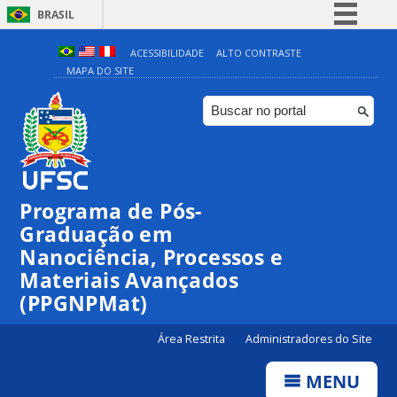
BRASIL
Simplifique!
ACESSIBILIDADE
ALTO CONTRASTE
MAPA DO SITE
Comunica BR
Participe
Acesso à informação
Legislação
Canais
Programa de Pós-
00:00
Graduação em
Nanociência, Processos e
Materiais Avançados
01:00
(PPGNPMat)
02:00
Área Restrita
Administradores do Site
MENU
03:00