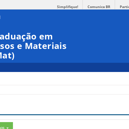
Simplifique!
Comunica BR
Parti
raduação em
sos e Materiais
at)
ags