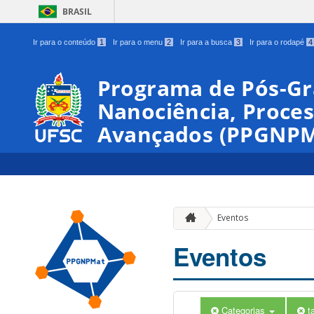
BRASIL
Ir para o conteúdo
1
Ir para o menu
2
Ir para a busca
3
Ir para o rodapé
4
00:00
Programa de Pós-G
Nanociência, Proces
01:00
Avançados (PPGNPM
02:00
03:00
Eventos
04:00
Eventos
05:00
Categorias
t
06:00