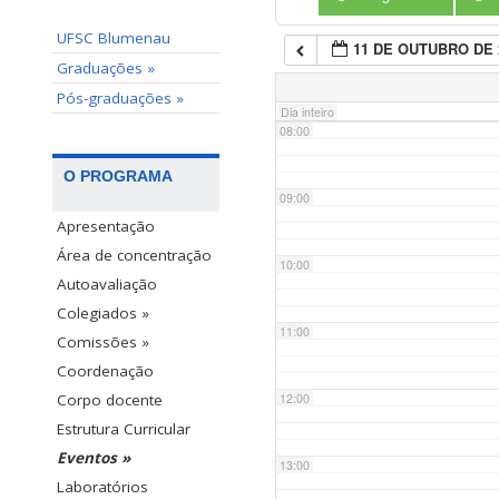
UFSC Blumenau
11 DE OUTUBRO DE 
07:00
Graduações »
Pós-graduações »
Dia inteiro
08:00
O PROGRAMA
09:00
Apresentação
Área de concentração
10:00
Autoavaliação
Colegiados »
11:00
Comissões »
Coordenação
12:00
Corpo docente
Estrutura Curricular
Eventos »
13:00
Laboratórios