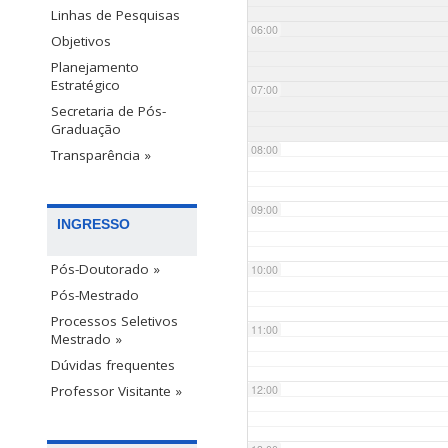
Linhas de Pesquisas
06:00
Objetivos
Planejamento
Estratégico
07:00
Secretaria de Pós-
Graduação
08:00
Transparência »
09:00
INGRESSO
Pós-Doutorado »
10:00
Pós-Mestrado
Processos Seletivos
11:00
Mestrado »
Dúvidas frequentes
12:00
Professor Visitante »