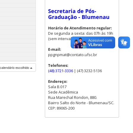
Secretaria de Pós-
Graduação - Blumenau
Horário de Atendimento regular:
De segunda a sexta: das 07h às 19h
(sem intervalo para almoço)
E-mail:
ppgnpmat@contato.ufsc.br
Telefones:
calendário escolhido
(48) 3721-3336
| (47) 3232-5136
Endereço:
Sala B.017
Sede Acadêmica
Rua Marechal Rondon, 880.
Bairro Salto do Norte - Blumenau/SC.
CEP: 89065-200