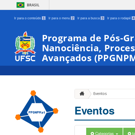
BRASIL
Ir para o conteúdo
1
Ir para o menu
2
Ir para a busca
3
Ir para o rodapé
4
Programa de Pós-G
Nanociência, Proces
Avançados (PPGNPM
Eventos
Eventos
Categorias
t