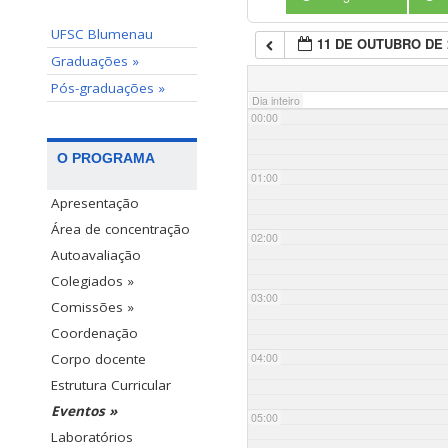
UFSC Blumenau
11 DE OUTUBRO DE 
Graduações »
Pós-graduações »
Dia inteiro
00:00
O PROGRAMA
01:00
Apresentação
Área de concentração
02:00
Autoavaliação
Colegiados »
03:00
Comissões »
Coordenação
04:00
Corpo docente
Estrutura Curricular
Eventos »
05:00
Laboratórios