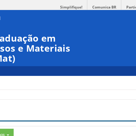
Simplifique!
Comunica BR
Parti
raduação em
sos e Materiais
at)
ags