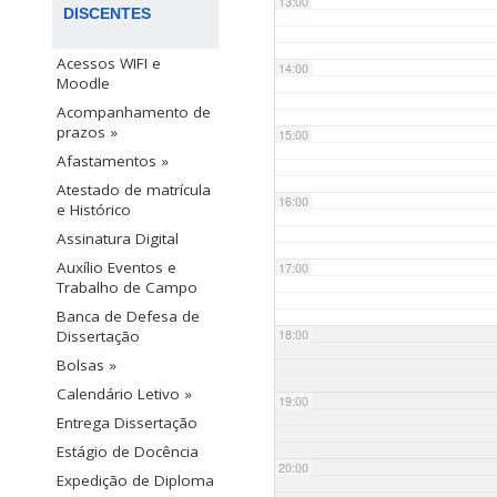
13:00
DISCENTES
Acessos WIFI e
14:00
Moodle
Acompanhamento de
prazos »
15:00
Afastamentos »
Atestado de matrícula
16:00
e Histórico
Assinatura Digital
Auxílio Eventos e
17:00
Trabalho de Campo
Banca de Defesa de
18:00
Dissertação
Bolsas »
Calendário Letivo »
19:00
Entrega Dissertação
Estágio de Docência
20:00
Expedição de Diploma