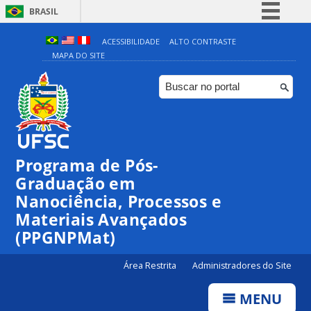
BRASIL
Simplifique!
ACESSIBILIDADE
ALTO CONTRASTE
MAPA DO SITE
Comunica BR
Participe
Acesso à informação
Legislação
Canais
Programa de Pós-
Graduação em
Nanociência, Processos e
Materiais Avançados
(PPGNPMat)
Área Restrita
Administradores do Site
MENU