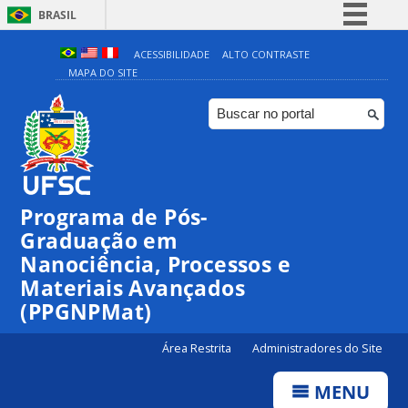
BRASIL
Simplifique!
ACESSIBILIDADE
ALTO CONTRASTE
MAPA DO SITE
Comunica BR
Participe
Acesso à informação
Legislação
Canais
Programa de Pós-
Graduação em
Nanociência, Processos e
Materiais Avançados
(PPGNPMat)
Área Restrita
Administradores do Site
MENU