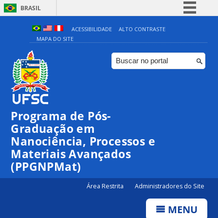
BRASIL
Simplifique!
ACESSIBILIDADE
ALTO CONTRASTE
MAPA DO SITE
Comunica BR
Participe
Acesso à informação
Legislação
Canais
Programa de Pós-
00:00
Graduação em
Nanociência, Processos e
Materiais Avançados
01:00
(PPGNPMat)
02:00
Área Restrita
Administradores do Site
MENU
03:00