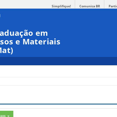
Simplifique!
Comunica BR
Parti
raduação em
sos e Materiais
at)
tags