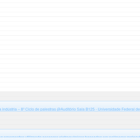
 indústria – 8º Ciclo de palestras
@Auditório Sala B125 - Universidade Federal de
 B
s emergentes utilizando sensores eletroquímicos baseados em polímeros molecu