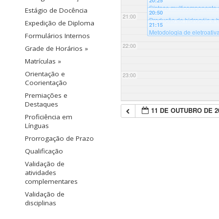
20:25
(MIPs) [Flash Talk] – 8º Ci
Síntese multicomponente d
Bloco B
Estágio de Docência
20:50
Ciclo de palestras
@Auditó
21:00
Produção de hidrogéis a b
Expedição de Diploma
21:15
Universidade Federal de 
Metodologia de eletroativ
Formulários Internos
Talk] – 8º Ciclo de palestr
22:00
Grade de Horários »
Matrículas »
Orientação e
23:00
Coorientação
Premiações e
Destaques
11 DE OUTUBRO DE 2
Proficiência em
Línguas
Prorrogação de Prazo
Qualificação
Validação de
atividades
complementares
Validação de
disciplinas