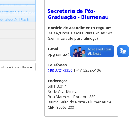
 campus Blumenau,
[Flash Talk] – 8º
o B
Secretaria de Pós-
uditório Sala B125 -
Graduação - Blumenau
 de algodão [Flash
nau, Bloco B
Horário de Atendimento regular:
De segunda a sexta: das 07h às 19h
(sem intervalo para almoço)
E-mail:
ppgnpmat@contato.ufsc.br
Telefones:
calendário escolhido
(48) 3721-3336
| (47) 3232-5136
Endereço:
Sala B.017
Sede Acadêmica
Rua Marechal Rondon, 880.
Bairro Salto do Norte - Blumenau/SC.
CEP: 89065-200