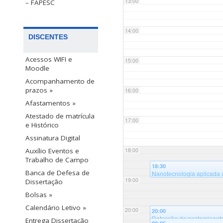
13:00
– FAPESC
14:00
DISCENTES
Acessos WIFI e
15:00
Moodle
Acompanhamento de
prazos »
16:00
Afastamentos »
Atestado de matrícula
17:00
e Histórico
Assinatura Digital
18:00
Auxílio Eventos e
Trabalho de Campo
18:30
Banca de Defesa de
Nanotecnologia aplicada a
19:00
campus Blumenau, Bloco
Dissertação
Bolsas »
Calendário Letivo »
20:00
20:00
Detecção de contaminante
Entrega Dissertação