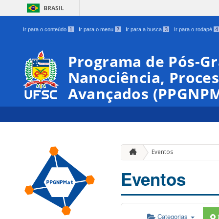
BRASIL
Ir para o conteúdo
1
Ir para o menu
2
Ir para a busca
3
Ir para o rodapé
4
Programa de Pós-G
Nanociência, Proces
Avançados (PPGNPM
Eventos
Eventos
Categorias