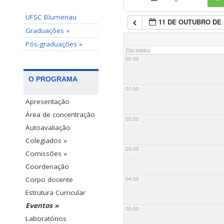
UFSC Blumenau
11 DE OUTUBRO DE 
Graduações »
Pós-graduações »
Dia inteiro
00:00
O PROGRAMA
01:00
Apresentação
Área de concentração
02:00
Autoavaliação
Colegiados »
03:00
Comissões »
Coordenação
04:00
Corpo docente
Estrutura Curricular
Eventos »
05:00
Laboratórios