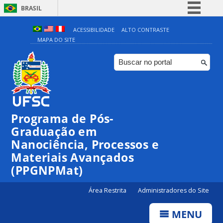
BRASIL
Simplifique!
ACESSIBILIDADE
ALTO CONTRASTE
MAPA DO SITE
Comunica BR
Participe
Acesso à informação
Legislação
Canais
Programa de Pós-
Graduação em
Nanociência, Processos e
Materiais Avançados
(PPGNPMat)
Área Restrita
Administradores do Site
MENU