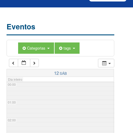
Eventos
Categorias
tags
12
SÁB
Dia inteiro
00:00
01:00
02:00