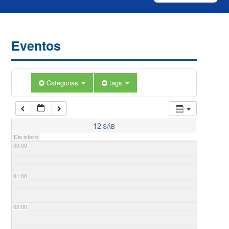
Eventos
Categorias
tags
12
SÁB
Dia inteiro
00:00
01:00
02:00