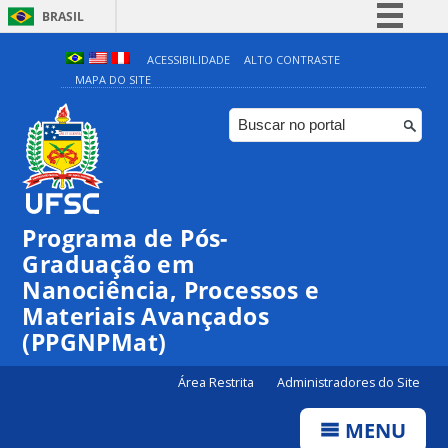
BRASIL
Simplifique!
ACESSIBILIDADE
ALTO CONTRASTE
MAPA DO SITE
Comunica BR
Participe
Acesso à informação
Legislação
Canais
Programa de Pós-
Graduação em
Nanociência, Processos e
Materiais Avançados
(PPGNPMat)
Área Restrita
Administradores do Site
MENU