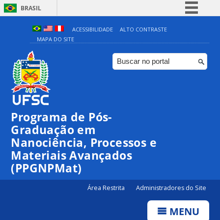
BRASIL
Simplifique!
ACESSIBILIDADE
ALTO CONTRASTE
MAPA DO SITE
Comunica BR
Participe
Acesso à informação
Legislação
Canais
Programa de Pós-
00:00
Graduação em
Nanociência, Processos e
Materiais Avançados
01:00
(PPGNPMat)
02:00
Área Restrita
Administradores do Site
MENU
03:00