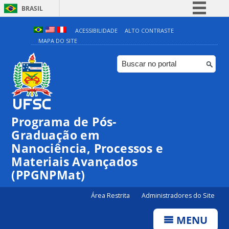
BRASIL
Simplifique!
ACESSIBILIDADE
ALTO CONTRASTE
MAPA DO SITE
Comunica BR
Participe
Acesso à informação
Legislação
Canais
Programa de Pós-
00:00
Graduação em
Nanociência, Processos e
Materiais Avançados
01:00
(PPGNPMat)
02:00
Área Restrita
Administradores do Site
MENU
03:00