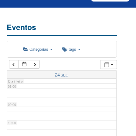
04:00
Eventos
05:00
Categorias
tags
06:00
07:00
24
SEG
Dia inteiro
08:00
09:00
10:00