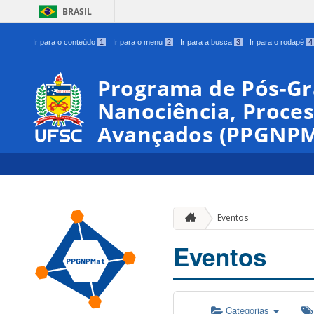
BRASIL
Ir para o conteúdo
1
Ir para o menu
2
Ir para a busca
3
Ir para o rodapé
4
Programa de Pós-G
Nanociência, Proces
Avançados (PPGNPM
Eventos
Eventos
Categorias