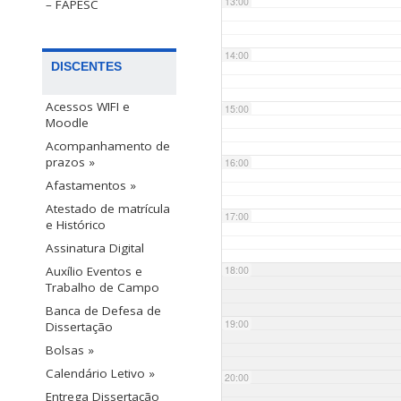
13:00
– FAPESC
14:00
DISCENTES
Acessos WIFI e
15:00
Moodle
Acompanhamento de
prazos »
16:00
Afastamentos »
Atestado de matrícula
17:00
e Histórico
Assinatura Digital
18:00
Auxílio Eventos e
Trabalho de Campo
Banca de Defesa de
19:00
Dissertação
Bolsas »
Calendário Letivo »
20:00
Entrega Dissertação