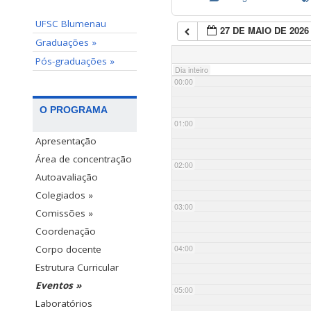
UFSC Blumenau
27 DE MAIO DE 2026
Graduações »
Pós-graduações »
Dia inteiro
00:00
O PROGRAMA
01:00
Apresentação
Área de concentração
02:00
Autoavaliação
Colegiados »
03:00
Comissões »
Coordenação
04:00
Corpo docente
Estrutura Curricular
Eventos »
05:00
Laboratórios