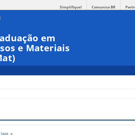
Simplifique!
Comunica BR
Parti
raduação em
sos e Materiais
at)
tags