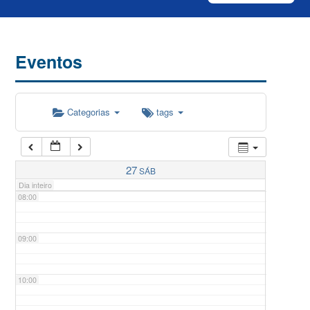
04:00
Eventos
05:00
Categorias
tags
06:00
07:00
27
SÁB
Dia inteiro
08:00
09:00
10:00