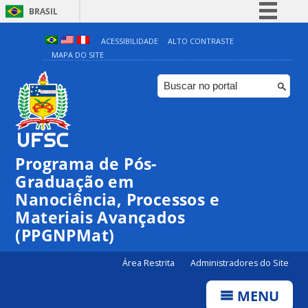
BRASIL
Simplifique!
ACESSIBILIDADE
ALTO CONTRASTE
MAPA DO SITE
Comunica BR
Participe
Acesso à informação
Legislação
Canais
Programa de Pós-
00:00
Graduação em
Nanociência, Processos e
Materiais Avançados
01:00
(PPGNPMat)
02:00
Área Restrita
Administradores do Site
MENU
03:00